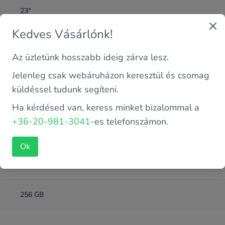
23"
Kedves Vásárlónk!
16 GB
Az üzletünk hosszabb ideig zárva lesz.
DDR4
Jelenleg csak webáruházon keresztül és csomag
küldéssel tudunk segíteni.
Intel 9. Gen
Ha kérdésed van, keress minket bizalommal a
+36-20-981-3041
-es telefonszámon.
NVME SSD
Ok
Intel Core i5-9500TE 2.2 GHz (6 magos)
256 GB