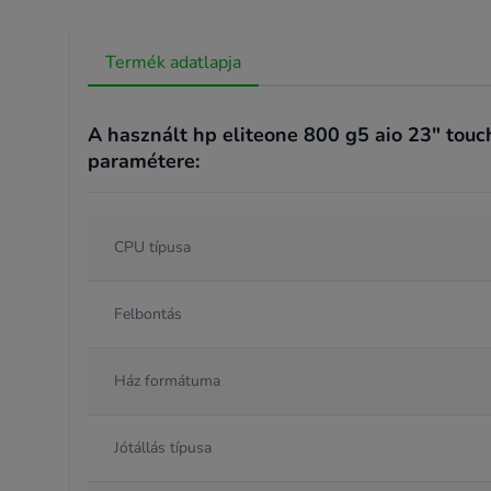
Termék adatlapja
A használt hp eliteone 800 g5 aio 23" touc
paramétere:
CPU típusa
Felbontás
Ház formátuma
Jótállás típusa