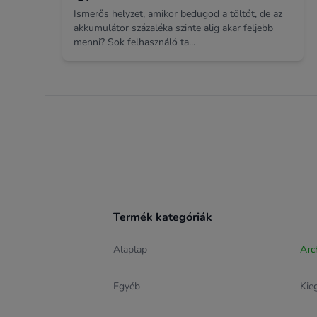
Ismerős helyzet, amikor bedugod a töltőt, de az
akkumulátor százaléka szinte alig akar feljebb
menni? Sok felhasználó ta...
Footer
Termék kategóriák
Alaplap
Arc
Egyéb
Kie