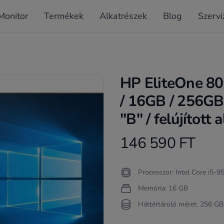
Monitor
Termékek
Alkatrészek
Blog
Szervi
HP EliteOne 80
/ 16GB / 256G
"B" / felújított 
146 590 FT
Product information
Termékleírás
Processzor: Intel Core i5-
Memória: 16 GB
Háttértároló méret: 256 GB