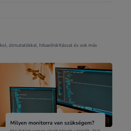
kel, útmutatókkal, hibaelhárítással és sok más
Milyen monitorra van szükségem?
Mai életünk szerves részét képezik a kijelzők. Akár