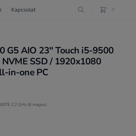
z
Kapcsolat
Search
0
féle termék a ko
0 G5 AIO 23" Touch i5-9500
B NVME SSD / 1920x1080
all-in-one PC
9500TE 2.2 GHz (6 magos)