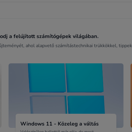
dj a felújított számítógépek világában.
űjteményét, ahol alapvető számítástechnikai trükkökkel, tippek
Windows 11 - Közeleg a váltás
Valószínűleg hallottál már róla, de most