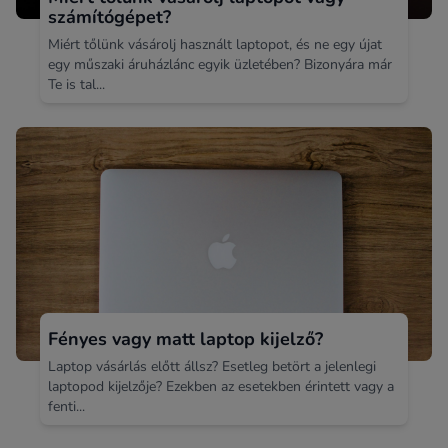
számítógépet?
Miért tőlünk vásárolj használt laptopot, és ne egy újat
egy műszaki áruházlánc egyik üzletében? Bizonyára már
Te is tal...
Fényes vagy matt laptop kijelző?
Laptop vásárlás előtt állsz? Esetleg betört a jelenlegi
laptopod kijelzője? Ezekben az esetekben érintett vagy a
fenti...