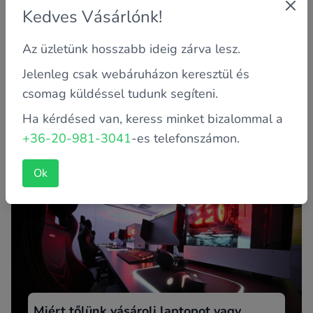
Kedves Vásárlónk!
Az üzletünk hosszabb ideig zárva lesz.
Jelenleg csak webáruházon keresztül és
Mit tegyél, ha lefagyott a géped?
csomag küldéssel tudunk segíteni.
Biztosan Veled is megtörtént már,hogy lefagyott, vagy
Ha kérdésed van, keress minket bizalommal a
nehezen, lassan reagált a gép. Nem kell azonnal
újratelepíteni, v...
+36-20-981-3041
-es telefonszámon.
Ok
Miért tőlünk vásárolj laptopot vagy