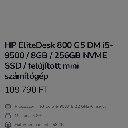
HP EliteDesk 800 G5 DM i5-
9500 / 8GB / 256GB NVME
SSD / felújított mini
számítógép
109 790 FT
Product information
Termékleírás
Processzor: Intel Core i5-9500TE 2.2 GHz (6 magos)
Memória: 8 GB
Háttértároló méret: 256 GB