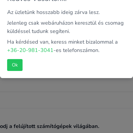
Az üzletünk hosszabb ideig zárva lesz.
Intel 6. Gen
Jelenleg csak webáruházon keresztül és csomag
küldéssel tudunk segíteni.
SATA SSD
Ha kérdésed van, keress minket bizalommal a
+36-20-981-3041
-es telefonszámon.
Intel Core i7-6700K 4 GHz (4 magos)
Ok
256 GB
dj a felújított számítógépek világában.