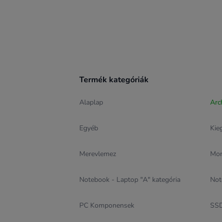
Termék kategóriák
Alaplap
Arc
Egyéb
Kie
Merevlemez
Mon
Notebook - Laptop "A" kategória
Not
PC Komponensek
SSD