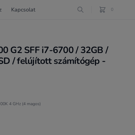
z
Kapcsolat
Search
0
féle termék a ko
00 G2 SFF i7-6700 / 32GB /
 / felújított számítógép -
6700K 4 GHz (4 magos)