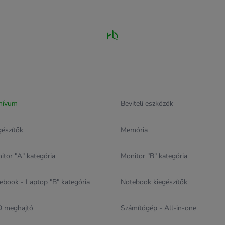
hívum
Beviteli eszközök
gészítők
Memória
itor "A" kategória
Monitor "B" kategória
ebook - Laptop "B" kategória
Notebook kiegészítők
 meghajtó
Számítógép - All-in-one