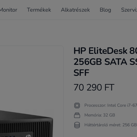
Monitor
Termékek
Alkatrészek
Blog
Szervi
HP EliteDesk 8
256GB SATA SSD
SFF
70 290 FT
Product information
Termékleírás
Processzor: Intel Core i7-
Memória: 32 GB
Háttértároló méret: 256 GB