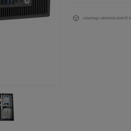
Jelenlegi raktárkészletről 
ERMÉK KÉP