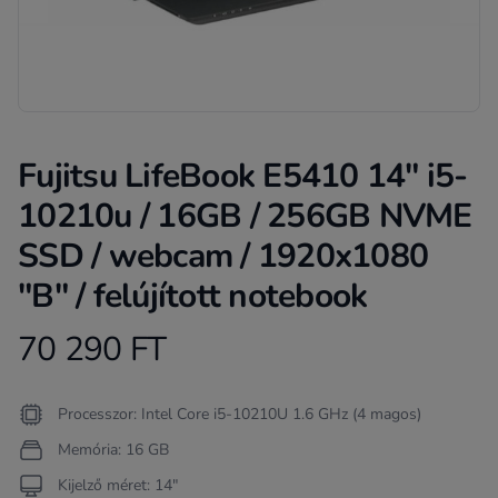
Fujitsu LifeBook E5410 14" i5-
10210u / 16GB / 256GB NVME
SSD / webcam / 1920x1080
"B" / felújított notebook
70 290 FT
Product information
Termékleírás
Processzor: Intel Core i5-10210U 1.6 GHz (4 magos)
Memória: 16 GB
Kijelző méret: 14"