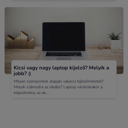
Kicsi vagy nagy laptop kijelző? Melyik a
jobb? :)
Milyen szempontok alapján válassz kijelzőméretet?
Melyik számodra az ideális? Laptop vásárlásakor a
teljesítmény, az ak...
Footer