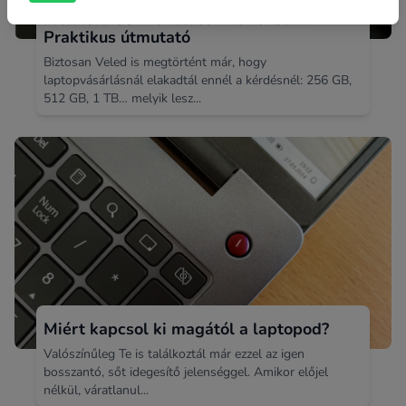
Mekkora SSD-t válassz 2026-ban?
Praktikus útmutató
Biztosan Veled is megtörtént már, hogy
laptopvásárlásnál elakadtál ennél a kérdésnél: 256 GB,
512 GB, 1 TB… melyik lesz...
Miért kapcsol ki magától a laptopod?
Valószínűleg Te is találkoztál már ezzel az igen
bosszantó, sőt idegesítő jelenséggel. Amikor előjel
nélkül, váratlanul...