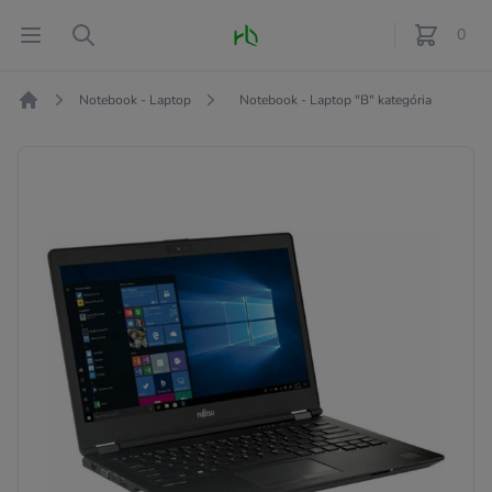
Fő oldal
Open menu
Search
0
féle term
Notebook - Laptop
Notebook - Laptop "B" kategória
Kezdőlap