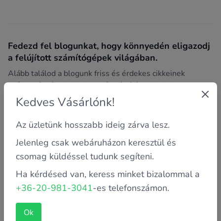
Fedezd fel blogunkat, hogy könnyedén eligazodj
a felújított számítógépek világában.
Alább találod a blogunk friss és érdekes cikkeinek
gyűjteményét, ahol alapvető számítástechnikai
trükkökkel, tippekkel, útmutatókkal, hibaelhárítással és
Kedves Vásárlónk!
sok más izgalmas témával foglalkozunk.
Az üzletünk hosszabb ideig zárva lesz.
Jelenleg csak webáruházon keresztül és
csomag küldéssel tudunk segíteni.
Ha kérdésed van, keress minket bizalommal a
+36-20-981-3041
-es telefonszámon.
Ok