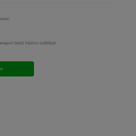
elyen.
apon belül házhoz szállítjuk.
em