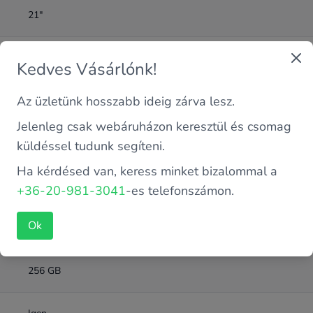
21"
8 GB
Kedves Vásárlónk!
Az üzletünk hosszabb ideig zárva lesz.
DDR4
Jelenleg csak webáruházon keresztül és csomag
Intel 10. Gen
küldéssel tudunk segíteni.
Ha kérdésed van, keress minket bizalommal a
NVME SSD
+36-20-981-3041
-es telefonszámon.
Ok
Intel Core i5-10500TE 2.3 GHz (6 magos)
256 GB