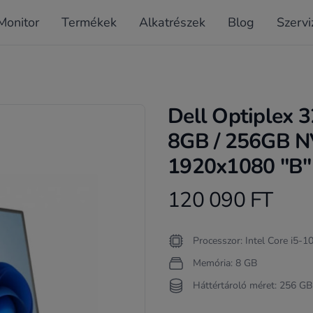
Monitor
Termékek
Alkatrészek
Blog
Szervi
Dell Optiplex 
8GB / 256GB N
1920x1080 "B" /
120 090 FT
Product information
Termékleírás
Processzor: Intel Core i5-
Memória: 8 GB
Háttértároló méret: 256 GB