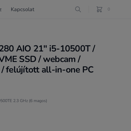
z
Kapcsolat
Search
0
féle termék a ko
3280 AIO 21" i5-10500T /
VME SSD / webcam /
 felújított all-in-one PC
10500TE 2.3 GHz (6 magos)