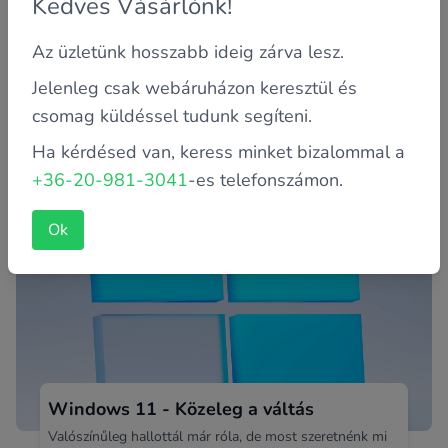
Kedves Vásárlónk!
Az üzletünk hosszabb ideig zárva lesz.
Miért kapcsol ki magától a laptopod?
Jelenleg csak webáruházon keresztül és
csomag küldéssel tudunk segíteni.
Valószínűleg Te is találkoztál már ezzel az igen
bosszantó, sőt idegesítő jelenséggel. Amikor előjel
Ha kérdésed van, keress minket bizalommal a
nélkül, váratlanul...
+36-20-981-3041
-es telefonszámon.
Ok
Windows 11 - Közeleg a váltás
Valószínűleg hallottál már róla, de most szeretnénk mi