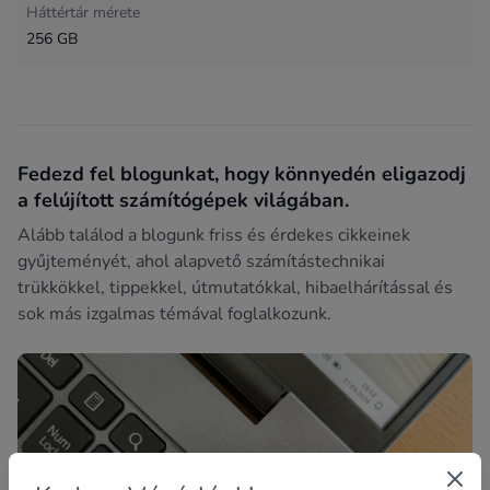
Háttértár mérete
256 GB
Fedezd fel blogunkat, hogy könnyedén eligazodj
a felújított számítógépek világában.
Alább találod a blogunk friss és érdekes cikkeinek
gyűjteményét, ahol alapvető számítástechnikai
trükkökkel, tippekkel, útmutatókkal, hibaelhárítással és
sok más izgalmas témával foglalkozunk.