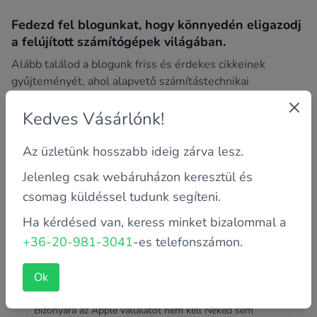
Fedezd fel blogunkat, hogy könnyedén eligazodj
a felújított számítógépek világában.
Alább találod a blogunk friss és érdekes cikkeinek
gyűjteményét, ahol alapvető számítástechnikai
trükkökkel, tippekkel, útmutatókkal, hibaelhárítással és
Kedves Vásárlónk!
sok más izgalmas témával foglalkozunk.
Az üzletünk hosszabb ideig zárva lesz.
Jelenleg csak webáruházon keresztül és
csomag küldéssel tudunk segíteni.
Ha kérdésed van, keress minket bizalommal a
+36-20-981-3041
-es telefonszámon.
Ok
Az Apple világa
Bizonyára az Apple vállalatot nem kell Neked sem