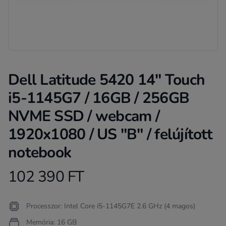
Dell Latitude 5420 14" Touch
i5-1145G7 / 16GB / 256GB
NVME SSD / webcam /
1920x1080 / US "B" / felújított
notebook
102 390 FT
Product information
Termékleírás
Processzor: Intel Core i5-1145G7E 2.6 GHz (4 magos)
Memória: 16 GB