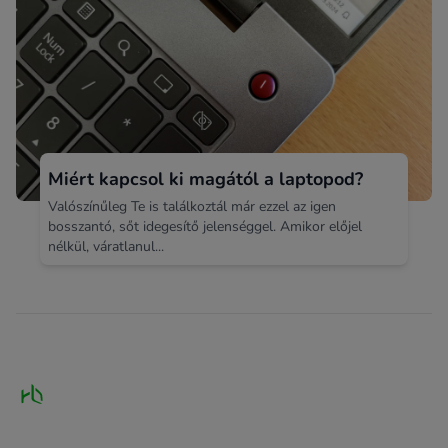
Miért kapcsol ki magától a laptopod?
Valószínűleg Te is találkoztál már ezzel az igen
bosszantó, sőt idegesítő jelenséggel. Amikor előjel
nélkül, váratlanul...
Footer