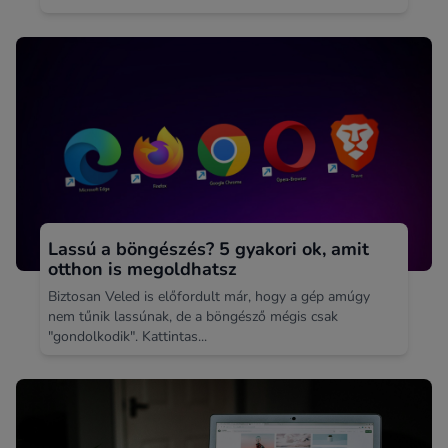
Lassú a böngészés? 5 gyakori ok, amit
otthon is megoldhatsz
Biztosan Veled is előfordult már, hogy a gép amúgy
nem tűnik lassúnak, de a böngésző mégis csak
"gondolkodik". Kattintas...