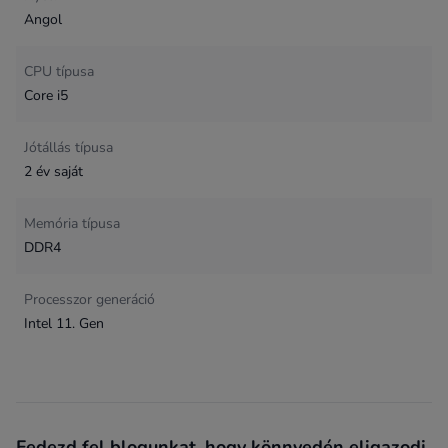
Angol
CPU típusa
Core i5
Jótállás típusa
2 év saját
Memória típusa
DDR4
Processzor generáció
Intel 11. Gen
Fedezd fel blogunkat, hogy könnyedén eligazodj