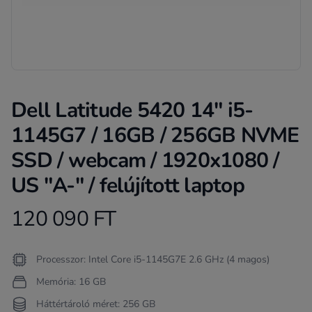
Dell Latitude 5420 14" i5-
1145G7 / 16GB / 256GB NVME
SSD / webcam / 1920x1080 /
US "A-" / felújított laptop
120 090 FT
Product information
Termékleírás
Processzor: Intel Core i5-1145G7E 2.6 GHz (4 magos)
Memória: 16 GB
Háttértároló méret: 256 GB