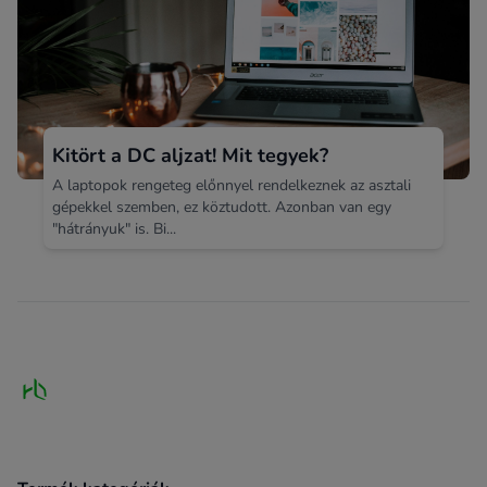
Kitört a DC aljzat! Mit tegyek?
A laptopok rengeteg előnnyel rendelkeznek az asztali
gépekkel szemben, ez köztudott. Azonban van egy
"hátrányuk" is. Bi...
Footer