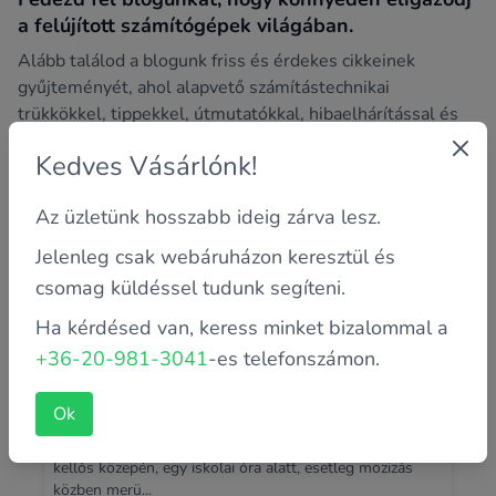
a felújított számítógépek világában.
Alább találod a blogunk friss és érdekes cikkeinek
gyűjteményét, ahol alapvető számítástechnikai
trükkökkel, tippekkel, útmutatókkal, hibaelhárítással és
sok más izgalmas témával foglalkozunk.
Kedves Vásárlónk!
Az üzletünk hosszabb ideig zárva lesz.
Jelenleg csak webáruházon keresztül és
csomag küldéssel tudunk segíteni.
Ha kérdésed van, keress minket bizalommal a
+36-20-981-3041
-es telefonszámon.
Ok
Laptop akkumulátor helyes használata
Biztosan megtörtént már Veled is, hogy egy tárgyalás
kellős közepén, egy iskolai óra alatt, esetleg mozizás
közben merü...