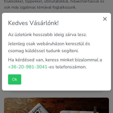
trükkökkel, tippekkel, útmutatókkal, hibaelhárítással és
sok más izgalmas témával foglalkozunk.
Kedves Vásárlónk!
Az üzletünk hosszabb ideig zárva lesz.
Jelenleg csak webáruházon keresztül és
csomag küldéssel tudunk segíteni.
Ha kérdésed van, keress minket bizalommal a
+36-20-981-3041
-es telefonszámon.
Laptop akkumulátor helyes használata
Biztosan megtörtént már Veled is, hogy egy tárgyalás
Ok
kellős közepén, egy iskolai óra alatt, esetleg mozizás
közben merü...