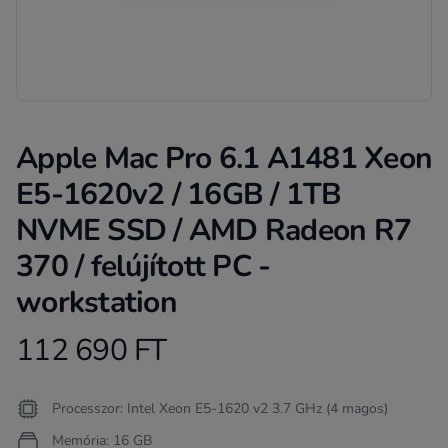
Apple Mac Pro 6.1 A1481 Xeon
E5-1620v2 / 16GB / 1TB
NVME SSD / AMD Radeon R7
370 / felújított PC -
workstation
112 690 FT
Product information
Termékleírás
Processzor: Intel Xeon E5-1620 v2 3.7 GHz (4 magos)
Memória: 16 GB