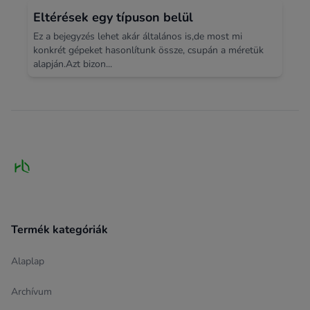
Eltérések egy típuson belül
Ez a bejegyzés lehet akár általános is,de most mi
konkrét gépeket hasonlítunk össze, csupán a méretük
alapján.Azt bizon...
Footer
Termék kategóriák
Alaplap
Archívum