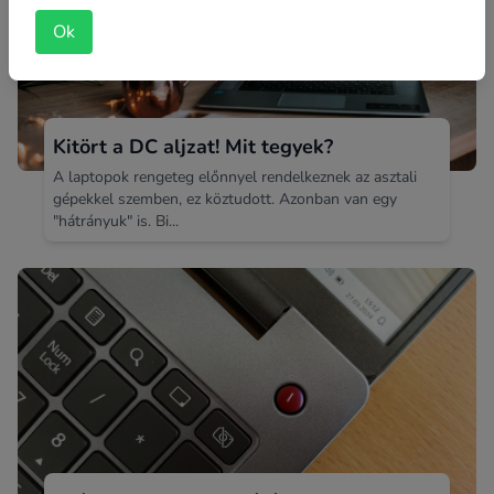
Ok
Kitört a DC aljzat! Mit tegyek?
A laptopok rengeteg előnnyel rendelkeznek az asztali
gépekkel szemben, ez köztudott. Azonban van egy
"hátrányuk" is. Bi...