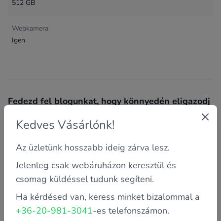
512 GB
Webkamera
Igen
Fedezd fel blogunkat, hogy könnyedén eligazodj
a felújított számítógépek világában.
Kedves Vásárlónk!
Alább találod a blogunk friss és érdekes cikkeinek
gyűjteményét, ahol alapvető számítástechnikai
Az üzletünk hosszabb ideig zárva lesz.
trükkökkel, tippekkel, útmutatókkal, hibaelhárítással és
sok más izgalmas témával foglalkozunk.
Jelenleg csak webáruházon keresztül és
csomag küldéssel tudunk segíteni.
Ha kérdésed van, keress minket bizalommal a
+36-20-981-3041
-es telefonszámon.