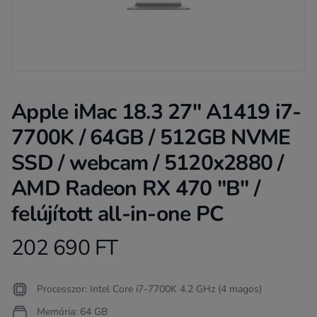
Apple iMac 18.3 27" A1419 i7-
7700K / 64GB / 512GB NVME
SSD / webcam / 5120x2880 /
AMD Radeon RX 470 "B" /
felújított all-in-one PC
202 690 FT
Product information
Termékleírás
Processzor: Intel Core i7-7700K 4.2 GHz (4 magos)
Memória: 64 GB