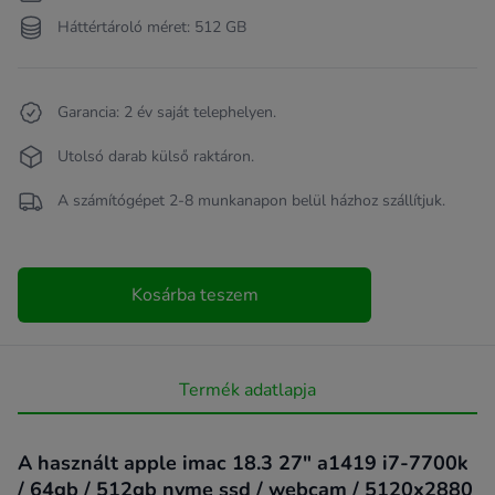
Háttértároló méret: 512 GB
Garancia: 2 év saját telephelyen.
Utolsó darab külső raktáron.
A számítógépet 2-8 munkanapon belül házhoz szállítjuk.
Kosárba teszem
Termék adatlapja
A használt apple imac 18.3 27" a1419 i7-7700k
/ 64gb / 512gb nvme ssd / webcam / 5120x2880