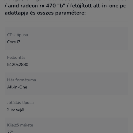
/ amd radeon rx 470 "b" / felújított all-in-one pc
adatlapja és összes paramétere:
CPU típusa
Core i7
Felbontás
5120x2880
Ház formátuma
All-in-One
Jótállás típusa
2 év saját
Kijelző mérete
27"