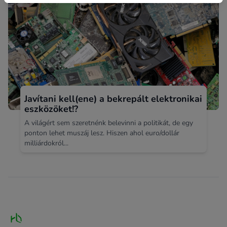
Javítani kell(ene) a bekrepált elektronikai
eszközöket!?
A világért sem szeretnénk belevinni a politikát, de egy
ponton lehet muszáj lesz. Hiszen ahol euro/dollár
milliárdokról...
Footer