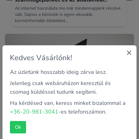
Az internet használata ma már mindennapjaink részévé
vált. Sajnos a bűnözök is egyre okosabb,
körmönfontabb ötletekkel...
Kedves Vásárlónk!
Az üzletünk hosszabb ideig zárva lesz.
Jelenleg csak webáruházon keresztül és
csomag küldéssel tudunk segíteni.
Miért nincsen kép a laptopod kijelzőjén?
Ha kérdésed van, keress minket bizalommal a
Természetesen bekapcsolt állapotra értjük, még mielőtt
+36-20-981-3041
-es telefonszámon.
valaki lecsapná a magas labdát. :) Ebben a bejegyzésben
ennek fő...
Ok