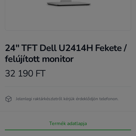
24" TFT Dell U2414H Fekete /
felújított monitor
32 190 FT
Product information
Termékleírás
Jelenlegi raktárkészletről kérjük érdeklődjön telefonon.
Termék adatlapja