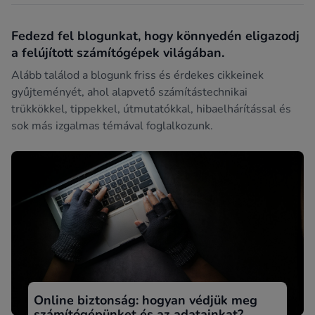
Fedezd fel blogunkat, hogy könnyedén eligazodj
a felújított számítógépek világában.
Alább találod a blogunk friss és érdekes cikkeinek
gyűjteményét, ahol alapvető számítástechnikai
trükkökkel, tippekkel, útmutatókkal, hibaelhárítással és
sok más izgalmas témával foglalkozunk.
Online biztonság: hogyan védjük meg
számítógépünket és az adatainkat?