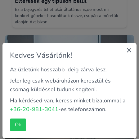
Eltérések egy típuson belül
Ez a bejegyzés lehet akár általános is,de most mi
konkrét gépeket hasonlítunk össze, csupán a méretük
alapján.Azt bizon...
Kedves Vásárlónk!
Az üzletünk hosszabb ideig zárva lesz.
Jelenleg csak webáruházon keresztül és
csomag küldéssel tudunk segíteni.
Ha kérdésed van, keress minket bizalommal a
Monitor és pc kedvezményesen
+36-20-981-3041
-es telefonszámon.
A jó számítógép mellé, egy jó monitor is dukál! Cseréld
le monitorodat a gépeddel együtt! Most minden
számítógép és mon...
Ok