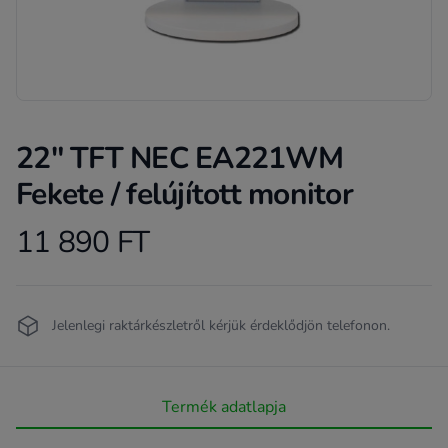
22" TFT NEC EA221WM
Fekete / felújított monitor
11 890 FT
Product information
Termékleírás
Jelenlegi raktárkészletről kérjük érdeklődjön telefonon.
Termék adatlapja