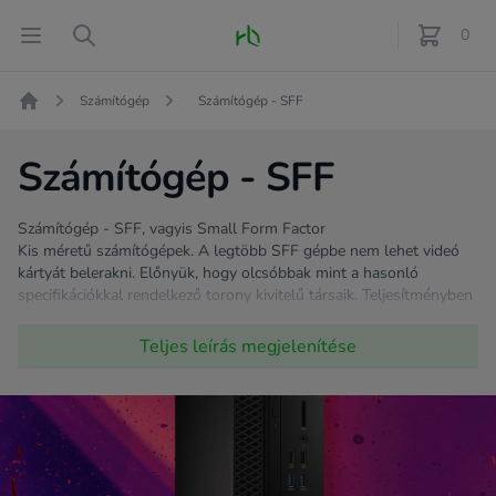
Fő oldal
Open menu
Search
0
féle term
Számítógép
Számítógép - SFF
Kezdőlap
Számítógép - SFF
Számítógép - SFF, vagyis Small Form Factor
Kis méretű számítógépek. A legtöbb SFF gépbe nem lehet videó
kártyát belerakni. Előnyük, hogy olcsóbbak mint a hasonló
specifikációkkal rendelkező torony kivitelű társaik. Teljesítményben
nincsen különbség a más kialakítású számítógépekhez képest,
hiszen bizonyos esetekben ugyanaz a processzor van ezekben a
Teljes leírás
megjelenítése
gépekben is.
Ha irodai munkára keresel gépet és a munkaterület is kicsi, ezt
ajánljuk.