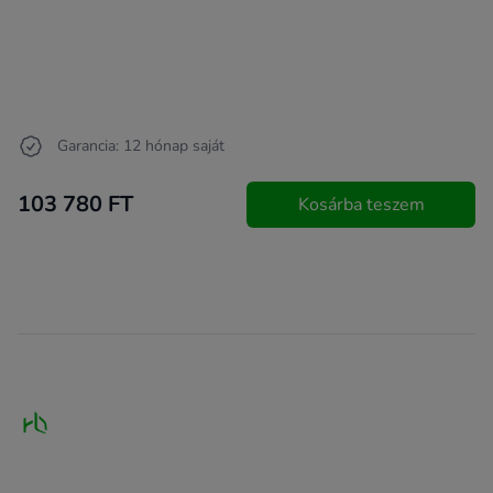
Garancia: 12 hónap saját
103 780 FT
Kosárba teszem
Footer