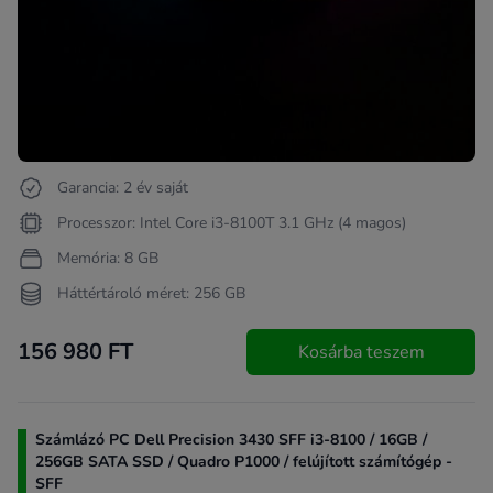
Garancia: 2 év saját
Processzor: Intel Core i3-8100T 3.1 GHz (4 magos)
Memória: 8 GB
Háttértároló méret: 256 GB
156 980 FT
Kosárba teszem
Számlázó PC Dell Precision 3430 SFF i3-8100 / 16GB /
256GB SATA SSD / Quadro P1000 / felújított számítógép -
SFF