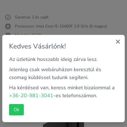
Garancia: 2 év saját
Processzor: Intel Core i5-10400F 2.9 GHz (6 magos)
Memória: 8 GB
Kedves Vásárlónk!
Háttértároló méret: 256 GB
127 590 FT
Az üzletünk hosszabb ideig zárva lesz.
Kosárba teszem
Jelenleg csak webáruházon keresztül és
csomag küldéssel tudunk segíteni.
Lenovo ThinkCentre M710s SFF i5-7400 / 8GB / 256GB
Ha kérdésed van, keress minket bizalommal a
NVME SSD / felújított számítógép - SFF
+36-20-981-3041
-es telefonszámon.
Ok