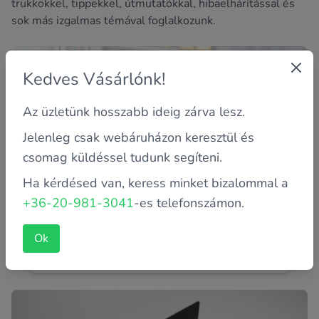
trükkökkel, tippekkel, útmutatókkal, hibaelhárítással és
sok más izgalmas témával foglalkozunk.
Kedves Vásárlónk!
Az üzletünk hosszabb ideig zárva lesz.
Jelenleg csak webáruházon keresztül és
csomag küldéssel tudunk segíteni.
Ha kérdésed van, keress minket bizalommal a
Felújított laptop vagy új, belépő szintű
+36-20-981-3041
-es telefonszámon.
modell? Melyik éri meg jobban?
Ismerős az érzés, amikor laptopot keresel, de nem tudod
Ok
eldönteni, hogy egy új, belépő szintű gépet válassz, vagy
inkább...