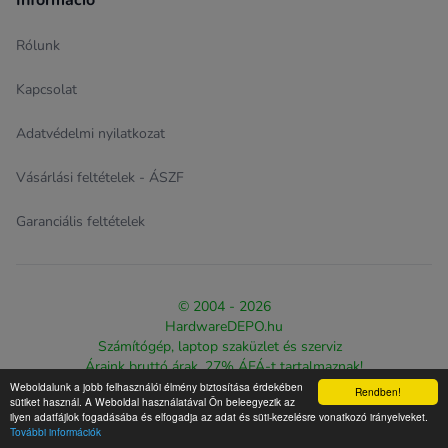
Információ
Rólunk
Kapcsolat
Adatvédelmi nyilatkozat
Vásárlási feltételek - ÁSZF
Garanciális feltételek
© 2004 - 2026
HardwareDEPO.hu
Számítógép, laptop szaküzlet és szerviz
Áraink bruttó árak, 27% ÁFÁ-t tartalmaznak!
Weboldalunk a jobb felhasználói élmény biztosítása érdekében
Rendben!
Design & eCommerce solution proudly created by
The Web
sütiket használ. A Weboldal használatával Ön beleegyezik az
ilyen adatfájlok fogadásába és elfogadja az adat és süti-kezelésre vonatkozó irányelveket.
Warriorz
További információk