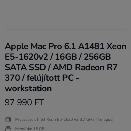
Apple Mac Pro 6.1 A1481 Xeon
E5-1620v2 / 16GB / 256GB
SATA SSD / AMD Radeon R7
370 / felújított PC -
workstation
97 990 FT
Product information
Termékleírás
Processzor: Intel Xeon E5-1620 v2 3.7 GHz (4 magos)
Memória: 16 GB