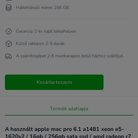
Háttértároló méret: 256 GB
Garancia: 2 év saját telephelyen.
Külső raktáron 2-5 darab.
A számítógépet 2-8 munkanapon belül házhoz szállítjuk.
Kosárba teszem
Termék adatlapja
A használt apple mac pro 6.1 a1481 xeon e5-
1620v2 / 16gb / 256gb sata ssd / amd radeon r7