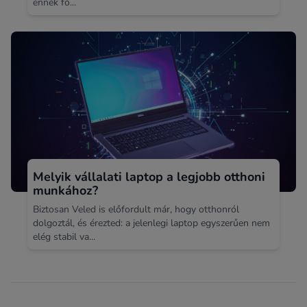
ennek fő...
Melyik vállalati laptop a legjobb otthoni
munkához?
Biztosan Veled is előfordult már, hogy otthonról
dolgoztál, és érezted: a jelenlegi laptop egyszerűen nem
elég stabil va...
Footer