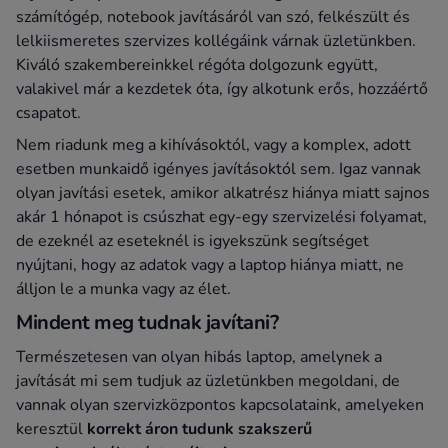
számítógép, notebook javításáról van szó, felkészült és
lelkiismeretes szervizes kollégáink várnak üzletünkben.
Kiváló szakembereinkkel régóta dolgozunk együtt,
valakivel már a kezdetek óta, így alkotunk erős, hozzáértő
csapatot.
Nem riadunk meg a kihívásoktól, vagy a komplex, adott
esetben munkaidő igényes javításoktól sem. Igaz vannak
olyan javítási esetek, amikor alkatrész hiánya miatt sajnos
akár 1 hónapot is csúszhat egy-egy szervizelési folyamat,
de ezeknél az eseteknél is igyekszünk segítséget
nyújtani, hogy az adatok vagy a laptop hiánya miatt, ne
álljon le a munka vagy az élet.
Mindent meg tudnak javítani?
Természetesen van olyan hibás laptop, amelynek a
javítását mi sem tudjuk az üzletünkben megoldani, de
vannak olyan szervizközpontos kapcsolataink, amelyeken
keresztül
korrekt áron tudunk szakszerű