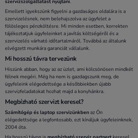
szervizszolgáltatást nyújtani
.
Emellett igyekszünk figyelni a gazdaságos oldalára is a
szervizelésnek, nem belehajszolva az ügyfelet a
fölösleges pénzköltésre. Mi minden esetben, korrekten
tájékoztatjuk ügyfeleinket a javítás költségéről és a
szervizelés várható időtartalmáról. Továbbá az általunk
elvégzett munkára garanciát vállalunk.
Mi hosszú távra tervezünk
Hiszünk abban, hogy az az üzlet, ami kölcsönösen mindkét
félnek megéri. Még ha nem is gazdagszunk meg, de
ügyfeleink elégedettsége a későbbiekben újabb
szervizfeladatokat hozhat majd a konyhánkra.
Megbízható szervizt keresel?
Számítógép és laptop szervizünkben
az Ön
elégedettsége a legfontosabb, ezt kínáljuk ügyfeleinknek,
2004 óta.
Ha hosszú távon is
megbízható szerviz partnert
keresel,