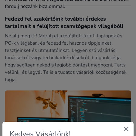
fordulj hozzánk bizalommal.
Fedezd fel szakértőink további érdekes
tartalmait a felújított számítógépek világából!
Ne állj meg itt! Merülj el a felújított üzleti laptopok és
PC-k világában, és fedezd fel hasznos tippjeinket,
tesztjeinket és útmutatóinkat. Legyen szó vásárlási
tanácsokról vagy technikai kérdésekről, blogunk célja,
hogy segítsen neked a legjobb döntést meghozni. Tarts
velünk, és legyél Te is a tudatos vásárlók közösségének
tagja!
Kedves Vásárlónk!