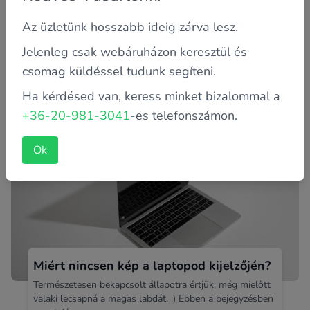
Az üzletünk hosszabb ideig zárva lesz.
Milyen monitorra van szükségem?
Jelenleg csak webáruházon keresztül és
Mai életünk szerves részét képezik a kijelzők. Akár
csomag küldéssel tudunk segíteni.
mobilról, akár tabletről, vagy éppen számítógépről
legyen szó. Ha r...
Ha kérdésed van, keress minket bizalommal a
+36-20-981-3041
-es telefonszámon.
Ok
Miért nincsen kép a laptopod kijelzőjén?
Természetesen bekapcsolt állapotra értjük, még mielőtt
valaki lecsapná a magas labdát. :) Ebben a bejegyzésben