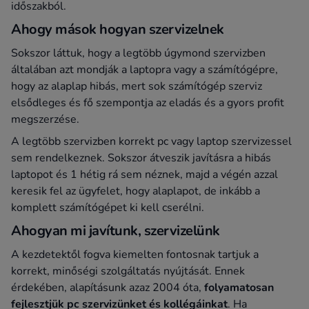
időszakból.
Ahogy mások hogyan szervizelnek
Sokszor láttuk, hogy a legtöbb úgymond szervizben
általában azt mondják a laptopra vagy a számítógépre,
hogy az alaplap hibás, mert sok számítógép szerviz
elsődleges és fő szempontja az eladás és a gyors profit
megszerzése.
A legtöbb szervizben korrekt pc vagy laptop szervizessel
sem rendelkeznek. Sokszor átveszik javításra a hibás
laptopot és 1 hétig rá sem néznek, majd a végén azzal
keresik fel az ügyfelet, hogy alaplapot, de inkább a
komplett számítógépet ki kell cserélni.
Ahogyan mi javítunk, szervizelünk
A kezdetektől fogva kiemelten fontosnak tartjuk a
korrekt, minőségi szolgáltatás nyújtását. Ennek
érdekében, alapításunk azaz 2004 óta,
folyamatosan
fejlesztjük pc szervizünket és kollégáinkat
. Ha