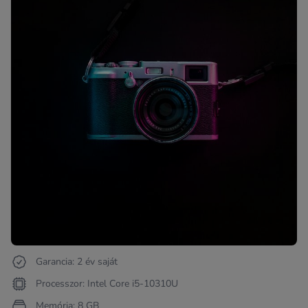
Garancia: 2 év saját
Processzor: Intel Core i5-10310U
Memória: 8 GB