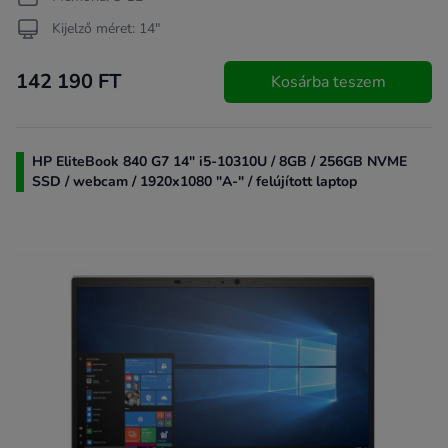
Kijelző méret: 14"
142 190 FT
Kosárba teszem
HP EliteBook 840 G7 14" i5-10310U / 8GB / 256GB NVME
SSD / webcam / 1920x1080 "A-" / felújított laptop