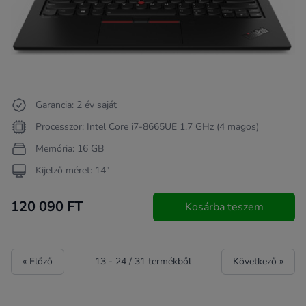
Garancia: 2 év saját
Processzor: Intel Core i7-8665UE 1.7 GHz (4 magos)
Memória: 16 GB
Kijelző méret: 14"
120 090 FT
Kosárba teszem
« Előző
13
-
24
/
31
termékből
Következő »