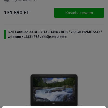
131 890 FT
Kosárba teszem
Dell Latitude 3310 13" i3-8145u / 8GB / 256GB NVME SSD /
webcam / 1366x768 / felújított laptop