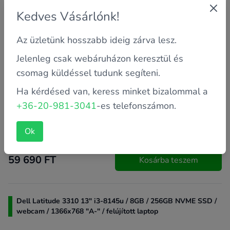
Kedves Vásárlónk!
Az üzletünk hosszabb ideig zárva lesz.
Jelenleg csak webáruházon keresztül és
csomag küldéssel tudunk segíteni.
Garancia: 2 év saját
Ha kérdésed van, keress minket bizalommal a
Processzor: Intel Core i3-8145UE 2.2 GHz (2 magos)
+36-20-981-3041
-es telefonszámon.
Memória: 8 GB
Ok
Kijelző méret: 13"
59 690 FT
Kosárba teszem
Dell Latitude 3310 13" i3-8145u / 8GB / 256GB NVME SSD /
webcam / 1366x768 "A-" / felújított laptop