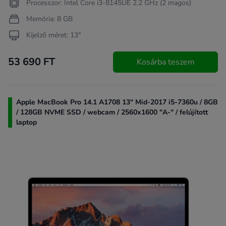
Processzor: Intel Core i3-8145UE 2.2 GHz (2 magos)
Memória: 8 GB
Kijelző méret: 13"
53 690 FT
Kosárba teszem
Apple MacBook Pro 14.1 A1708 13" Mid-2017 i5-7360u / 8GB
/ 128GB NVME SSD / webcam / 2560x1600 "A-" / felújított
laptop