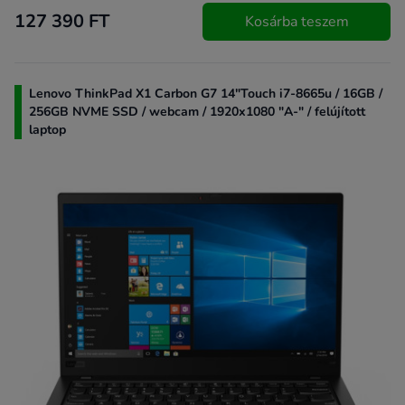
127 390 FT
Kosárba teszem
Lenovo ThinkPad X1 Carbon G7 14"Touch i7-8665u / 16GB /
256GB NVME SSD / webcam / 1920x1080 "A-" / felújított
laptop