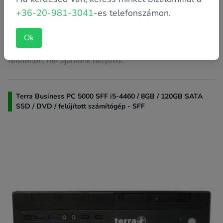
Memória: 8 GB
+36-20-981-3041
-es telefonszámon.
Háttértároló méret: 256 GB
Ok
A termék jelenleg elfogyott raktárról, kérjük érdeklődjön
telefonon, mit ajánlunk helyette.
Terra Business PC 5000 SFF i5-4460 / 8GB / 120GB SATA
SSD / DVD / felújított számítógép - SFF