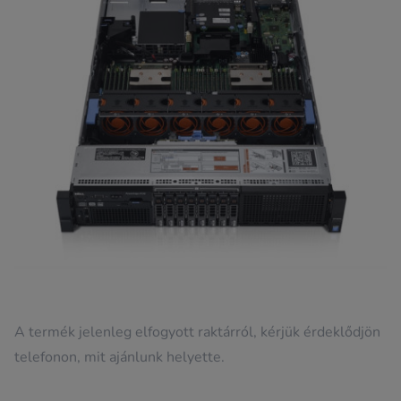
A termék jelenleg elfogyott raktárról, kérjük érdeklődjön
telefonon, mit ajánlunk helyette.