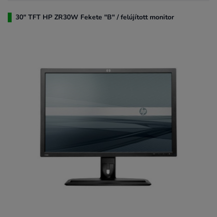
30" TFT HP ZR30W Fekete "B" / felújított monitor