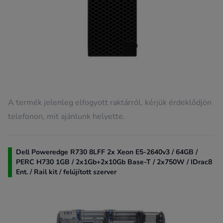
A termék jelenleg elfogyott raktárról, kérjük érdeklődjön
telefonon, mit ajánlunk helyette.
Dell Poweredge R730 8LFF 2x Xeon E5-2640v3 / 64GB /
PERC H730 1GB / 2x1Gb+2x10Gb Base-T / 2x750W / IDrac8
Ent. / Rail kit / felújított szerver