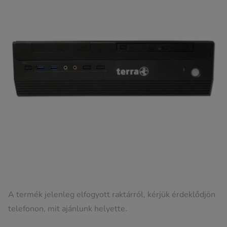
A termék jelenleg elfogyott raktárról, kérjük érdeklődjön
telefonon, mit ajánlunk helyette.