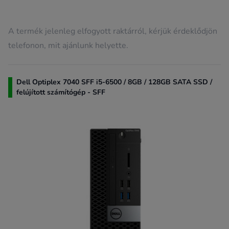
A termék jelenleg elfogyott raktárról, kérjük érdeklődjön
telefonon, mit ajánlunk helyette.
Dell Optiplex 7040 SFF i5-6500 / 8GB / 128GB SATA SSD /
felújított számítógép - SFF