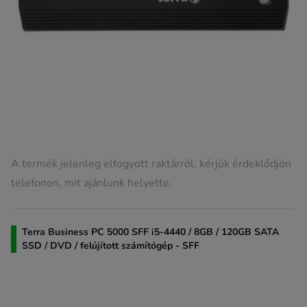
A termék jelenleg elfogyott raktárról, kérjük érdeklődjön
telefonon, mit ajánlunk helyette.
Terra Business PC 5000 SFF i5-4440 / 8GB / 120GB SATA
SSD / DVD / felújított számítógép - SFF