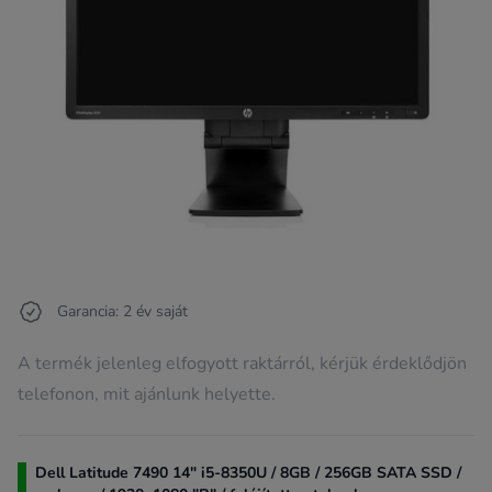
Garancia: 2 év saját
A termék jelenleg elfogyott raktárról, kérjük érdeklődjön
telefonon, mit ajánlunk helyette.
Dell Latitude 7490 14" i5-8350U / 8GB / 256GB SATA SSD /