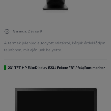
Garancia: 2 év saját
A termék jelenleg elfogyott raktárról, kérjük érdeklődjön
telefonon, mit ajánlunk helyette.
23" TFT HP EliteDisplay E231 Fekete "B" / felújított monitor