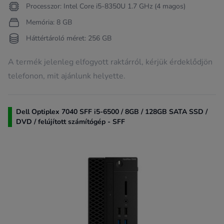
Processzor: Intel Core i5-8350U 1.7 GHz (4 magos)
Memória: 8 GB
Háttértároló méret: 256 GB
A termék jelenleg elfogyott raktárról, kérjük érdeklődjön
telefonon, mit ajánlunk helyette.
Dell Optiplex 7040 SFF i5-6500 / 8GB / 128GB SATA SSD /
DVD / felújított számítógép - SFF