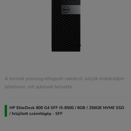
A termék jelenleg elfogyott raktárról, kérjük érdeklődjön
telefonon, mit ajánlunk helyette.
HP EliteDesk 800 G4 SFF i5-8500 / 8GB / 256GB NVME SSD
/ felújított számítógép - SFF