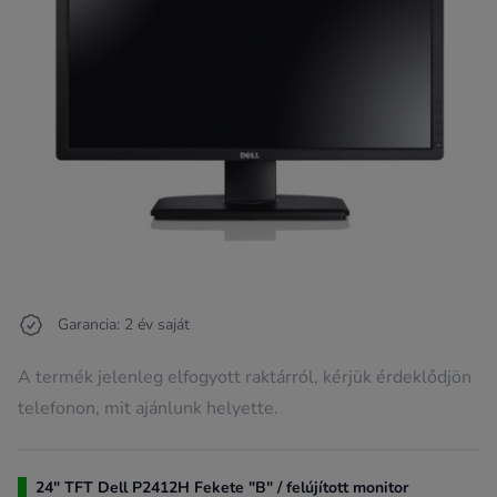
Garancia: 2 év saját
A termék jelenleg elfogyott raktárról, kérjük érdeklődjön
telefonon, mit ajánlunk helyette.
24" TFT Dell P2412H Fekete "B" / felújított monitor