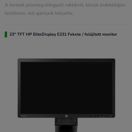
A termék jelenleg elfogyott raktárról, kérjük érdeklődjön
telefonon, mit ajánlunk helyette.
23" TFT HP EliteDisplay E231 Fekete / felújított monitor