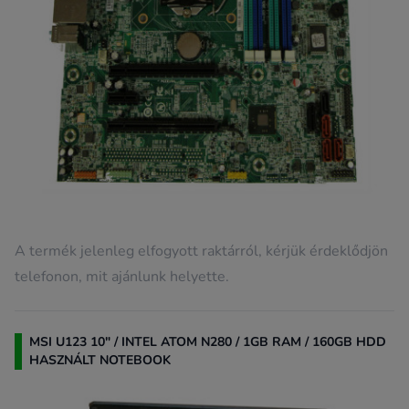
A termék jelenleg elfogyott raktárról, kérjük érdeklődjön
telefonon, mit ajánlunk helyette.
MSI U123 10" / INTEL ATOM N280 / 1GB RAM / 160GB HDD
HASZNÁLT NOTEBOOK