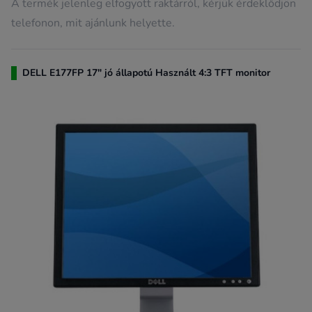
A termék jelenleg elfogyott raktárról, kérjük érdeklődjön
telefonon, mit ajánlunk helyette.
DELL E177FP 17" jó állapotú Használt 4:3 TFT monitor