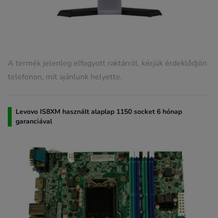
A termék jelenleg elfogyott raktárról, kérjük érdeklődjön
telefonon, mit ajánlunk helyette.
Levovo IS8XM használt alaplap 1150 socket 6 hónap
garanciával