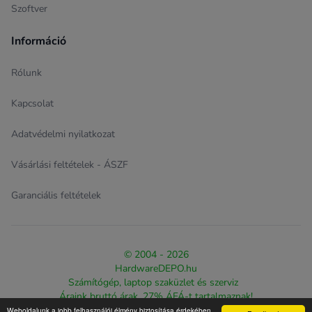
Szoftver
Információ
Rólunk
Kapcsolat
Adatvédelmi nyilatkozat
Vásárlási feltételek - ÁSZF
Garanciális feltételek
© 2004 - 2026
HardwareDEPO.hu
Számítógép, laptop szaküzlet és szerviz
Áraink bruttó árak, 27% ÁFÁ-t tartalmaznak!
Weboldalunk a jobb felhasználói élmény biztosítása érdekében