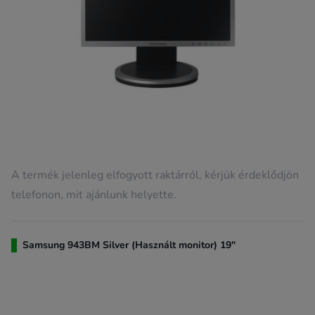
A termék jelenleg elfogyott raktárról, kérjük érdeklődjön
telefonon, mit ajánlunk helyette.
Samsung 943BM Silver (Használt monitor) 19"