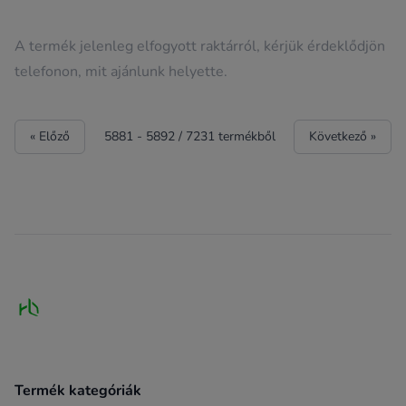
A termék jelenleg elfogyott raktárról, kérjük érdeklődjön
telefonon, mit ajánlunk helyette.
« Előző
5881
-
5892
/
7231
termékből
Következő »
Footer
Termék kategóriák