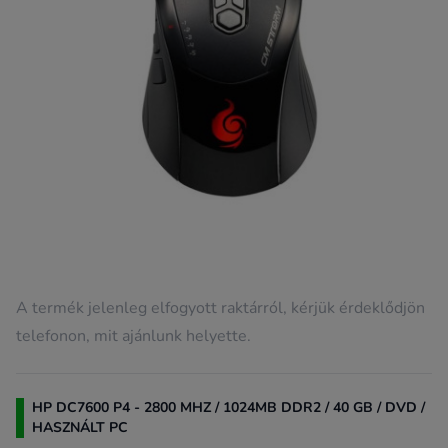
A termék jelenleg elfogyott raktárról, kérjük érdeklődjön
telefonon, mit ajánlunk helyette.
HP DC7600 P4 - 2800 MHZ / 1024MB DDR2 / 40 GB / DVD /
HASZNÁLT PC