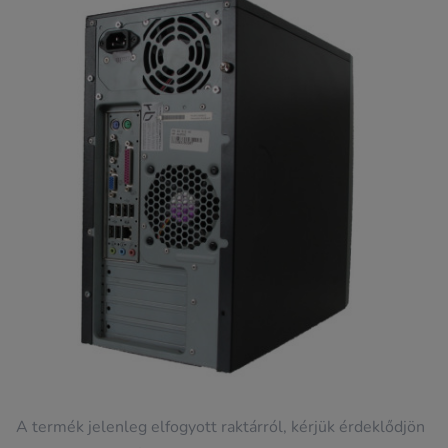
A termék jelenleg elfogyott raktárról, kérjük érdeklődjön