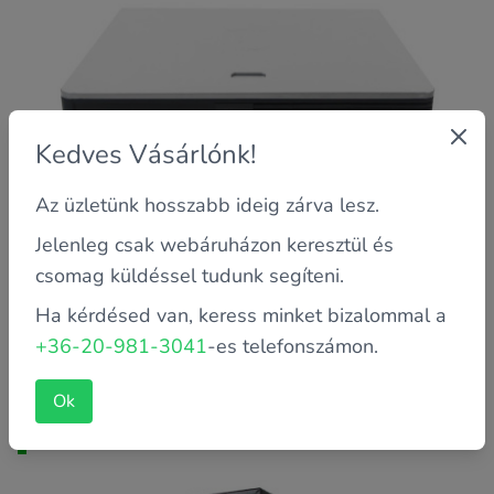
Kedves Vásárlónk!
Az üzletünk hosszabb ideig zárva lesz.
Jelenleg csak webáruházon keresztül és
csomag küldéssel tudunk segíteni.
A termék jelenleg elfogyott raktárról, kérjük érdeklődjön
Ha kérdésed van, keress minket bizalommal a
telefonon, mit ajánlunk helyette.
+36-20-981-3041
-es telefonszámon.
Ok
HP-COMPAQ DX2000 Intel P4 2800MHz / 512MB RAM /
40GB HDD / HASZNÁLT SZÁMÍTÓGÉP