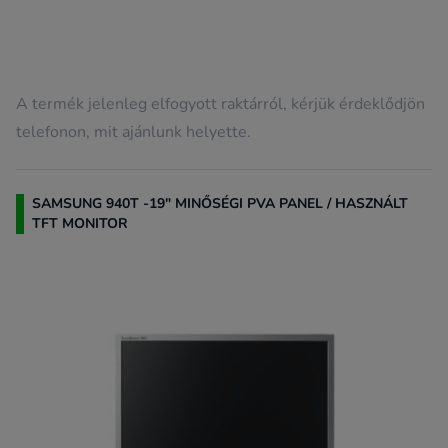
A termék jelenleg elfogyott raktárról, kérjük érdeklődjön
telefonon, mit ajánlunk helyette.
SAMSUNG 940T -19" MINŐSÉGI PVA PANEL / HASZNÁLT
TFT MONITOR