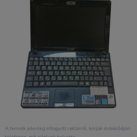
A termék jelenleg elfogyott raktárról, kérjük érdeklődjön