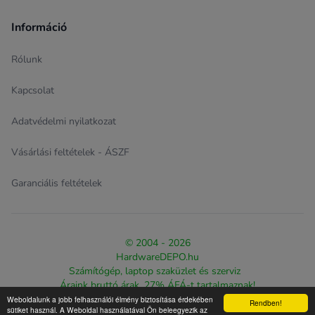
Információ
Rólunk
Kapcsolat
Adatvédelmi nyilatkozat
Vásárlási feltételek - ÁSZF
Garanciális feltételek
© 2004 - 2026
HardwareDEPO.hu
Számítógép, laptop szaküzlet és szerviz
Áraink bruttó árak, 27% ÁFÁ-t tartalmaznak!
Weboldalunk a jobb felhasználói élmény biztosítása érdekében
Rendben!
Design & eCommerce solution proudly created by
The Web
sütiket használ. A Weboldal használatával Ön beleegyezik az