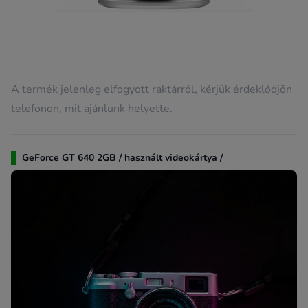
A termék jelenleg elfogyott raktárról, kérjük érdeklődjön
telefonon, mit ajánlunk helyette.
GeForce GT 640 2GB / használt videokártya /