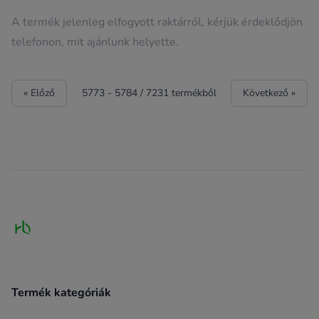
A termék jelenleg elfogyott raktárról, kérjük érdeklődjön
telefonon, mit ajánlunk helyette.
« Előző
5773
-
5784
/
7231
termékből
Következő »
Footer
Termék kategóriák