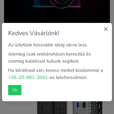
Kedves Vásárlónk!
Az üzletünk hosszabb ideig zárva lesz.
Jelenleg csak webáruházon keresztül és
A termék jelenleg elfogyott raktárról, kérjük érdeklődjön
csomag küldéssel tudunk segíteni.
telefonon, mit ajánlunk helyette.
Ha kérdésed van, keress minket bizalommal a
+36-20-981-3041
-es telefonszámon.
LENOVO THINKCENTRE M920S SFF 10SK / I5-8500 / 8 GB /
256 GB NVME SSD
Ok