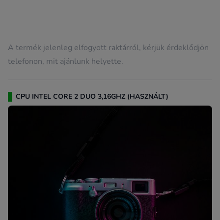
A termék jelenleg elfogyott raktárról, kérjük érdeklődjön
telefonon, mit ajánlunk helyette.
CPU INTEL CORE 2 DUO 3,16GHZ (HASZNÁLT)