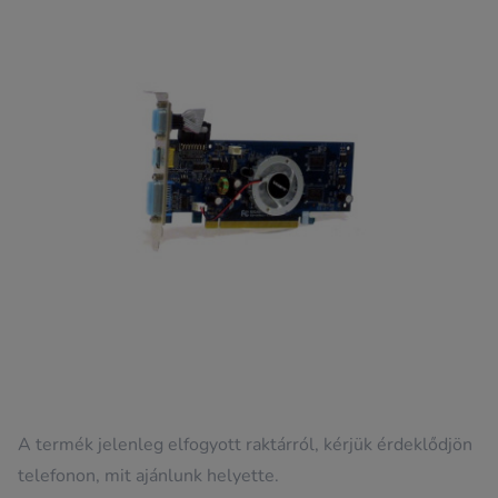
A termék jelenleg elfogyott raktárról, kérjük érdeklődjön
telefonon, mit ajánlunk helyette.