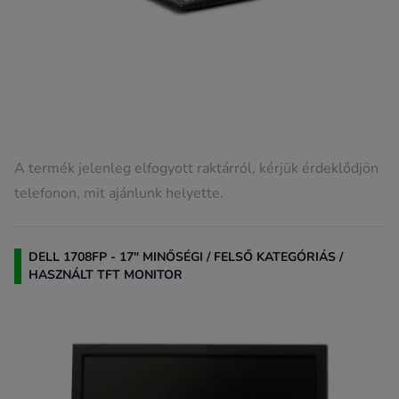
A termék jelenleg elfogyott raktárról, kérjük érdeklődjön
telefonon, mit ajánlunk helyette.
DELL 1708FP - 17" MINŐSÉGI / FELSŐ KATEGÓRIÁS /
HASZNÁLT TFT MONITOR