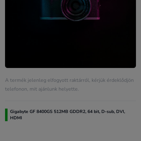
A termék jelenleg elfogyott raktárról, kérjük érdeklődjön
telefonon, mit ajánlunk helyette.
Gigabyte GF 8400GS 512MB GDDR2, 64 bit, D-sub, DVI,
HDMI