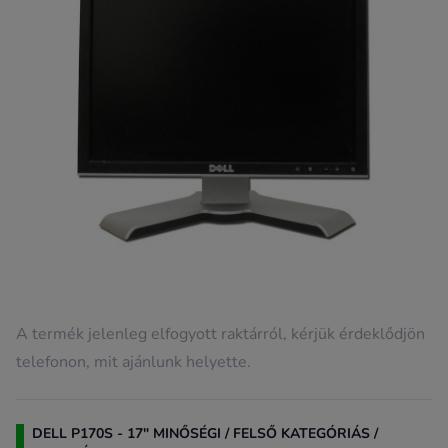
A termék jelenleg elfogyott raktárról, kérjük érdeklődjön
telefonon, mit ajánlunk helyette.
DELL P170S - 17" MINŐSÉGI / FELSŐ KATEGÓRIÁS /