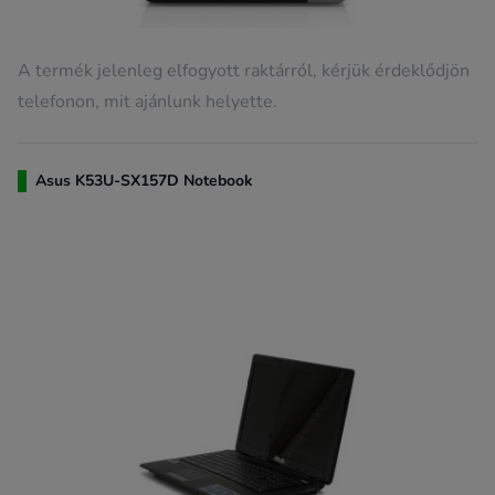
A termék jelenleg elfogyott raktárról, kérjük érdeklődjön
telefonon, mit ajánlunk helyette.
Asus K53U-SX157D Notebook