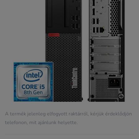
A termék jelenleg elfogyott raktárról, kérjük érdeklődjön
telefonon, mit ajánlunk helyette.