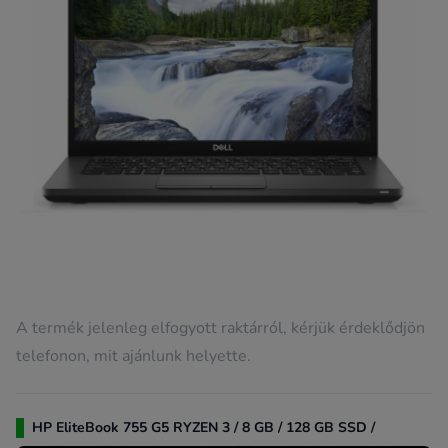
A termék jelenleg elfogyott raktárról, kérjük érdeklődjön
telefonon, mit ajánlunk helyette.
HP EliteBook 755 G5 RYZEN 3 / 8 GB / 128 GB SSD /