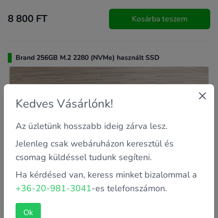
8 800 FT
Kosárba teszem
Brand 256GB M.2 2280 (NVMe) használt SSD
Kedves Vásárlónk!
Az üzletünk hosszabb ideig zárva lesz.
Jelenleg csak webáruházon keresztül és
csomag küldéssel tudunk segíteni.
Ha kérdésed van, keress minket bizalommal a
+36-20-981-3041
-es telefonszámon.
Ok