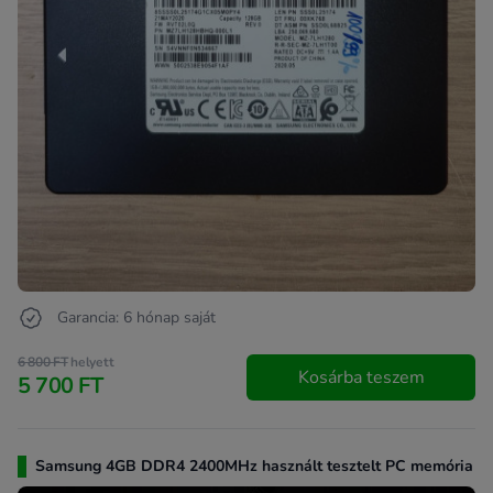
Garancia: 6 hónap saját
6 800 FT
helyett
Kosárba teszem
5 700 FT
Samsung 4GB DDR4 2400MHz használt tesztelt PC memória