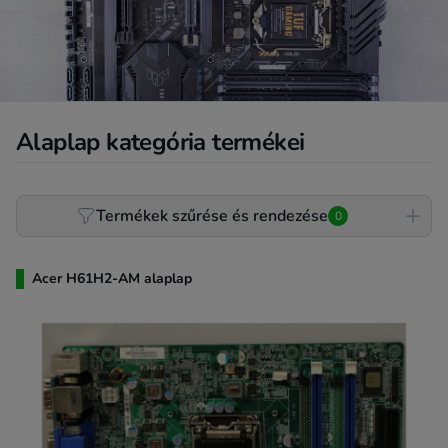
nyújtsa. Fedezd fel kínálatunkat, és találd meg az ideális alaplapot,
amely megfelel az igényeidnek és persze a költségvetésednek.
Alaplap kategória termékei
Product filter
Termékek szűrése és rendezése
0
Acer H61H2-AM alaplap