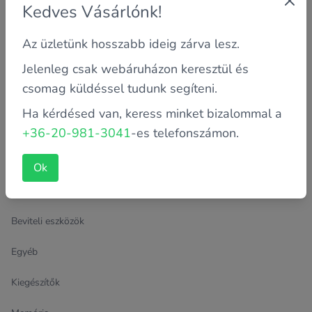
Kedves Vásárlónk!
Footer
Az üzletünk hosszabb ideig zárva lesz.
Jelenleg csak webáruházon keresztül és
csomag küldéssel tudunk segíteni.
Ha kérdésed van, keress minket bizalommal a
Termék kategóriák
+36-20-981-3041
-es telefonszámon.
Alaplap
Ok
Archívum
Beviteli eszközök
Egyéb
Kiegészítők