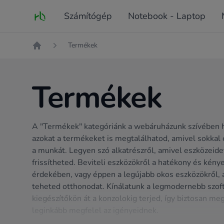
Fő oldal
Számítógép
Notebook - Laptop
Termékek
Kezdőlap
Termékek
A "Termékek" kategóriánk a webáruházunk szívében h
azokat a termékeket is megtalálhatod, amivel sokkal
a munkát. Legyen szó alkatrészről, amivel eszközeide
frissítheted. Beviteli eszközökről a hatékony és kény
érdekében, vagy éppen a legújabb okos eszközökről,
teheted otthonodat. Kínálatunk a legmodernebb szoft
kiegészítőkön át a konzolokig terjed, így biztosan meg
leginkább megfelel az igényeidnek.