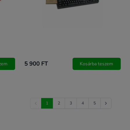
5 900 FT
szem
Kosárba teszem
1
2
3
4
5