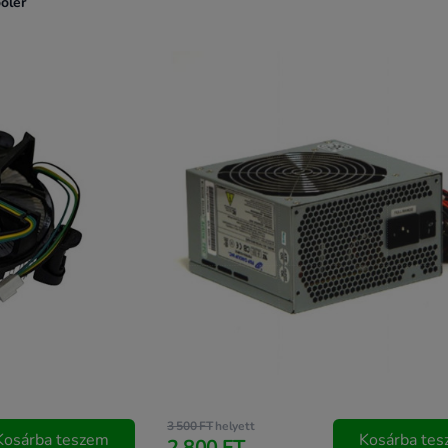
oler
3 500 FT
helyett
Kosárba teszem
Kosárba te
2 800 FT