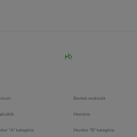
hívum
Beviteli eszközök
gészítők
Memória
itor "A" kategória
Monitor "B" kategória