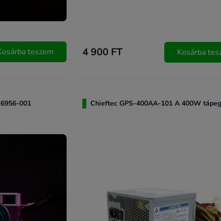
4 900 FT
Kosárba teszem
Kosárba te
6956-001
Chieftec GPS-400AA-101 A 400W tápe