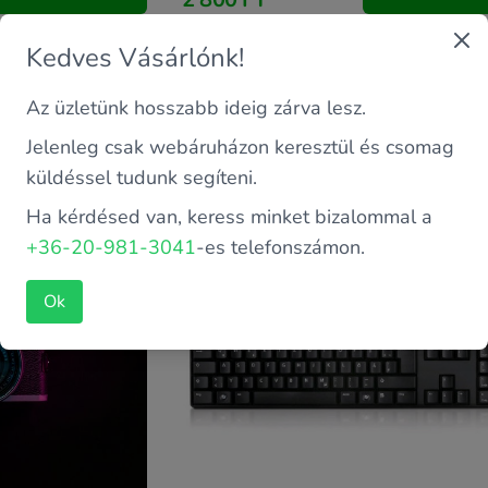
Kedves Vásárlónk!
Az üzletünk hosszabb ideig zárva lesz.
T TÁPEGYSÉG
ÚJ DELL qwertz német USB billentyűzet
0m381H
Jelenleg csak webáruházon keresztül és csomag
küldéssel tudunk segíteni.
Ha kérdésed van, keress minket bizalommal a
+36-20-981-3041
-es telefonszámon.
Ok