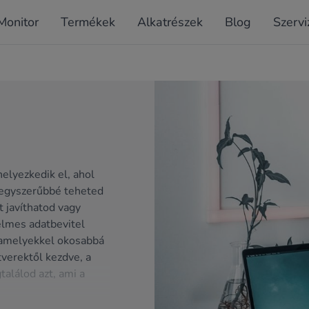
Monitor
Termékek
Alkatrészek
Blog
Szervi
elyezkedik el, ahol
 egyszerűbbé teheted
t javíthatod vagy
elmes adatbevitel
 amelyekkel okosabbá
verektől kezdve, a
találod azt, ami a