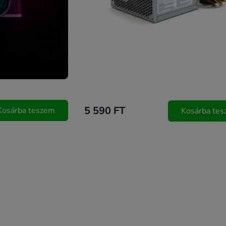
5 590 FT
Kosárba teszem
Kosárba te