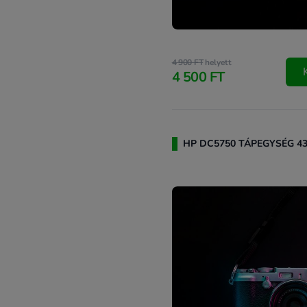
4 900 FT
helyett
4 500 FT
HP DC5750 TÁPEGYSÉG 43