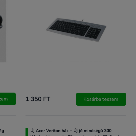
1 350 FT
szem
Kosárba teszem
ég
Új Acer Veriton ház + Új jó minőségű 300