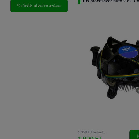
tűs processzor hűtő CPU Co
Szűrők alkalmazása
1 950 FT
helyett
1 900 FT