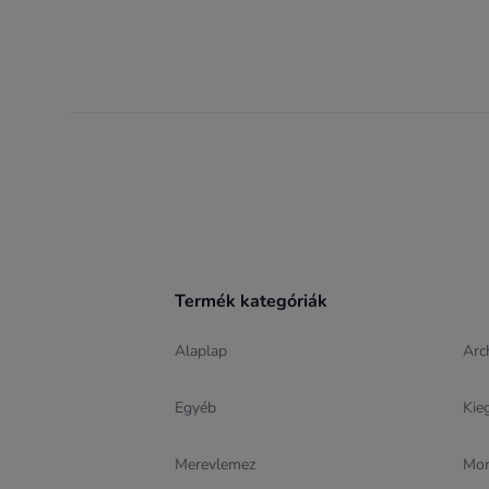
Footer
Termék kategóriák
Alaplap
Arc
Egyéb
Kie
Merevlemez
Mon