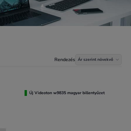
Termékek rendezése
Rendezés
Ár szerint növekvő
Új Videoton w9835 magyar billentyűzet