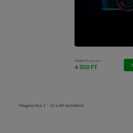
5 500 FT
helyett
4 500 FT
Megjelenítve
1
-
12
a
60
termékből