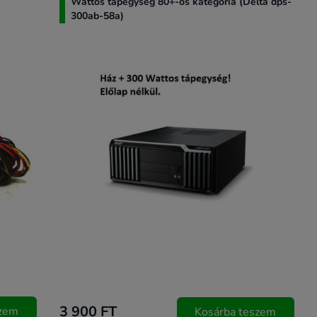
Wattos tápegység 80+-os kategória (Delta dps-
300ab-58a)
3 900 FT
szem
Kosárba teszem