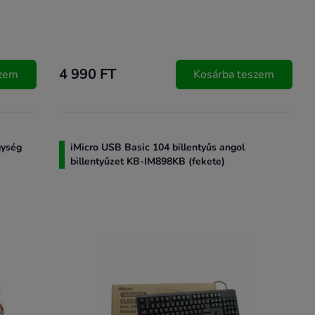
4 990 FT
szem
Kosárba teszem
gység
iMicro USB Basic 104 billentyűs angol
billentyűzet KB-IM898KB (fekete)