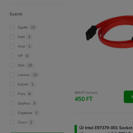
Gyártó
Egyéb
15
Intel
3
Acer
1
HP
6
Dell
10
Lenovo
12
Kolink
1
490 FT
helyett
Poly
6
450 FT
Sophos
3
Gigabyte
1
Cisco
2
ÚJ Intel E97379-001 Socket