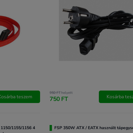
950 FT
helyett
Kosárba teszem
Kosárba te
750 FT
 1150/1155/1156 4
FSP 350W ATX / EATX használt tápegys