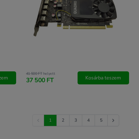
41 500 FT
helyett
szem
Kosárba teszem
37 500 FT
1
2
3
4
5