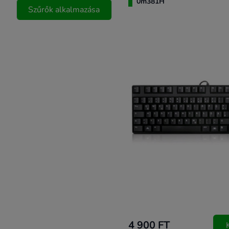
0m381H
Szűrők alkalmazása
4 900 FT