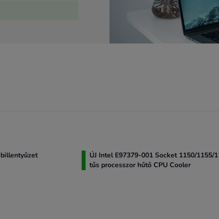
 a "Kiviteli eszközök"
ásokat kínál. Az
mékeket foglalja
d meg azt, amire
illentyűzet
ÚJ Intel E97379-001 Socket 1150/1155/1
tűs processzor hűtő CPU Cooler