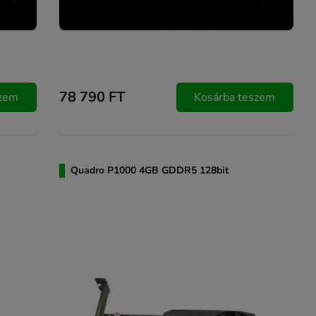
78 790 FT
szem
Kosárba teszem
Quadro P1000 4GB GDDR5 128bit