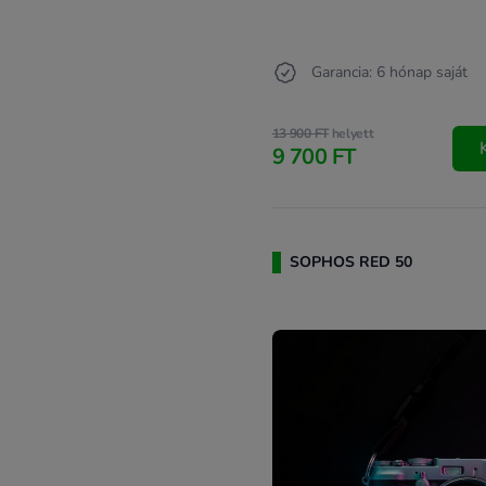
Garancia: 6 hónap saját
13 900 FT
helyett
9 700 FT
SOPHOS RED 50