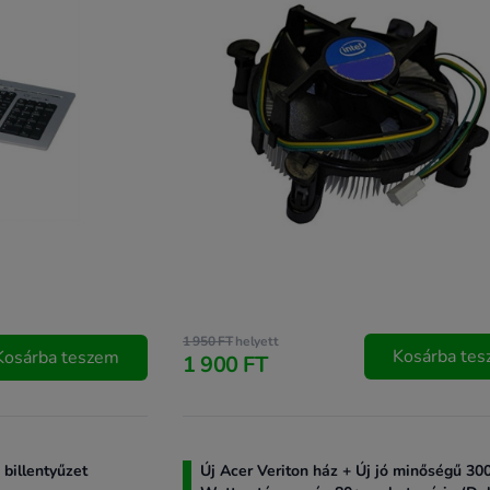
1 950 FT
helyett
Kosárba te
Kosárba teszem
1 900 FT
billentyűzet
Új Acer Veriton ház + Új jó minőségű 30