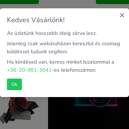
Kedves Vásárlónk!
X SFX-L 300W DPS-
SOPHOS XGS 2100
Az üzletünk hosszabb ideig zárva lesz.
Jelenleg csak webáruházon keresztül és csomag
küldéssel tudunk segíteni.
Ha kérdésed van, keress minket bizalommal a
+36-20-981-3041
-es telefonszámon.
Ok