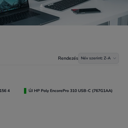
Termékek rendezése
Rendezés
Név szerint: Z-A
156 4
ÚJ HP Poly EncorePro 310 USB-C (767G1AA)