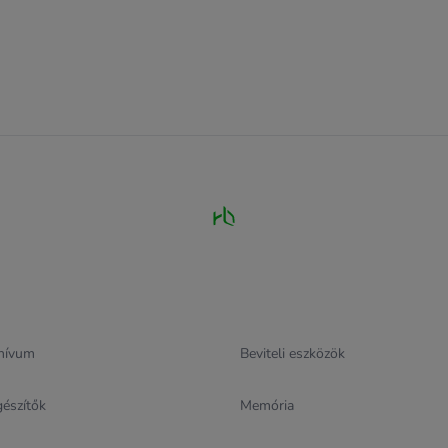
hívum
Beviteli eszközök
gészítők
Memória