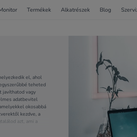
Monitor
Termékek
Alkatrészek
Blog
Szervi
elyezkedik el, ahol
 egyszerűbbé teheted
t javíthatod vagy
elmes adatbevitel
 amelyekkel okosabbá
verektől kezdve, a
találod azt, ami a