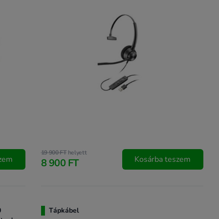
19 900 FT
helyett
szem
Kosárba teszem
8 900 FT
0
Tápkábel