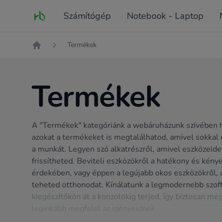
Fő oldal
Számítógép
Notebook - Laptop
Termékek
Kezdőlap
Termékek
A "Termékek" kategóriánk a webáruházunk szívében h
azokat a termékeket is megtalálhatod, amivel sokkal
a munkát. Legyen szó alkatrészről, amivel eszközeide
frissítheted. Beviteli eszközökről a hatékony és kény
érdekében, vagy éppen a legújabb okos eszközökről,
teheted otthonodat. Kínálatunk a legmodernebb szoft
kiegészítőkön át a konzolokig terjed, így biztosan meg
leginkább megfelel az igényeidnek.