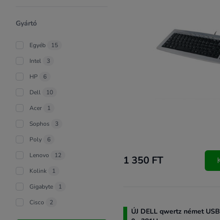
Gyártó
Egyéb
15
Intel
3
HP
6
Dell
10
Acer
1
Sophos
3
Poly
6
Lenovo
12
1 350 FT
Kolink
1
Gigabyte
1
Cisco
2
ÚJ DELL qwertz német USB 