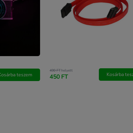
490 FT
helyett
Kosárba te
Kosárba teszem
450 FT