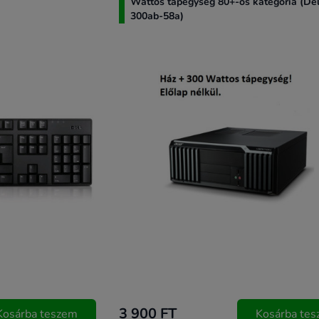
Wattos tápegység 80+-os kategória (Del
300ab-58a)
3 900 FT
Kosárba teszem
Kosárba te