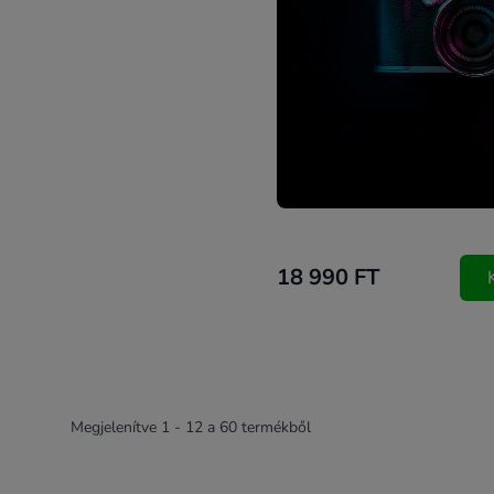
18 990 FT
Megjelenítve
1
-
12
a
60
termékből