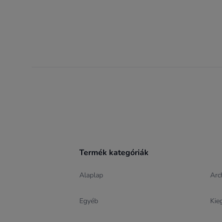
Footer
Termék kategóriák
Alaplap
Arc
Egyéb
Kie