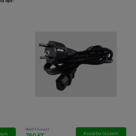
ta dps-
950 FT
helyett
Kosárba teszem
szem
750 FT