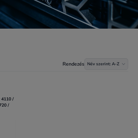
Termékek rendezése
Rendezés
Név szerint: A-Z
 4110 /
720 /