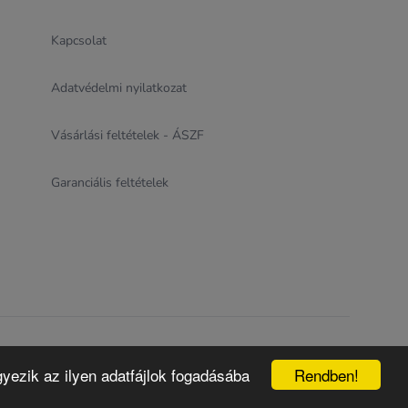
Kapcsolat
Adatvédelmi nyilatkozat
Vásárlási feltételek - ÁSZF
Garanciális feltételek
, 27% ÁFÁ-t tartalmaznak!
Rendben!
yezik az ilyen adatfájlok fogadásába