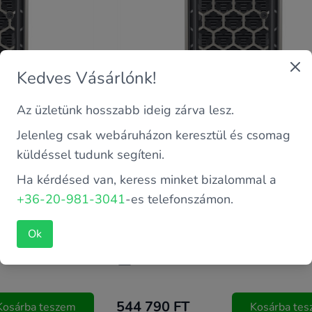
Kedves Vásárlónk!
Az üzletünk hosszabb ideig zárva lesz.
Jelenleg csak webáruházon keresztül és csomag
küldéssel tudunk segíteni.
Ha kérdésed van, keress minket bizalommal a
+36-20-981-3041
-es telefonszámon.
Garancia: 2 év saját
ver 4110 2.1 GHz (8
Processzor: Intel Xeon Silver 4110 2.1 
Ok
magos)
Memória: 64 GB
544 790 FT
Kosárba teszem
Kosárba te