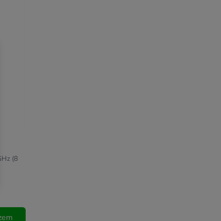
GHz (8
szem