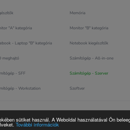
gészítők
Memória
itor "A" kategória
Monitor "B" kategória
ebook - Laptop "B" kategória
Notebook kiegészítők
 meghajtó
Számítógép - All-in-one
mítógép - SFF
Számítógép - Szerver
mítógép - Workstation
Szoftver
reDEPO.hu
Számítógép, laptop szaküzlet és szerviz
Áraink bruttó árak
ekében sütiket használ. A Weboldal használatával Ön beleeg
elveket.
További információk
Design & eCommerce solution proudly created by
The Web Warriorz