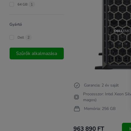
64 GB
1
Gyártó
Dell
2
Szűrők alkalmazása
Garancia: 2 év saját
Processzor: Intel Xeon Sil
magos)
Memória: 256 GB
963 890 FT