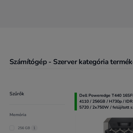
Számítógép - Szerver kategória termék
Product filter
Szűrők
Dell Poweredge T440 16SFF
4110 / 256GB / H730p / ID
5720 / 2x750W / felújított s
Memória
256 GB
1