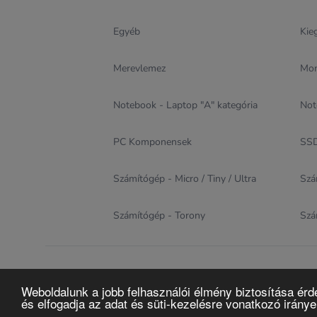
Egyéb
Kie
Merevlemez
Mon
Notebook - Laptop "A" kategória
Not
PC Komponensek
SSD
Számítógép - Micro / Tiny / Ultra
Szá
Számítógép - Torony
Szá
© 2004 - 2026
Hardwa
Weboldalunk a jobb felhasználói élmény biztosítása érd
és elfogadja az adat és süti-kezelésre vonatkozó irány