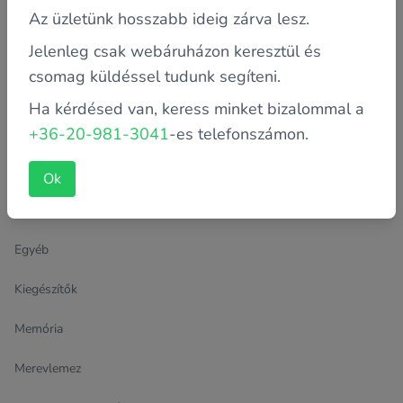
Az üzletünk hosszabb ideig zárva lesz.
Jelenleg csak webáruházon keresztül és
csomag küldéssel tudunk segíteni.
Termék kategóriák
Ha kérdésed van, keress minket bizalommal a
Alaplap
+36-20-981-3041
-es telefonszámon.
Archívum
Ok
Beviteli eszközök
Egyéb
Kiegészítők
Memória
Merevlemez