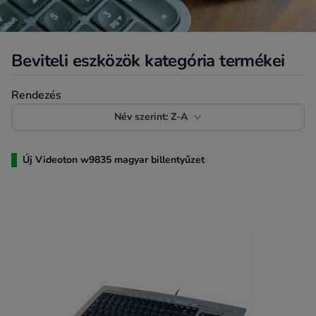
Beviteli eszközök kategória termékei
Termékek rendezése
Rendezés
Név szerint: Z-A
Új Videoton w9835 magyar billentyűzet