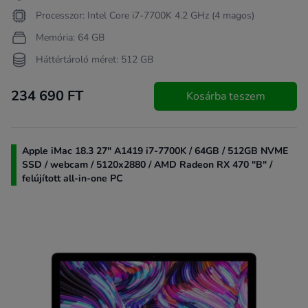
Processzor: Intel Core i7-7700K 4.2 GHz (4 magos)
Memória: 64 GB
Háttértároló méret: 512 GB
234 690 FT
Kosárba teszem
Apple iMac 18.3 27" A1419 i7-7700K / 64GB / 512GB NVME
SSD / webcam / 5120x2880 / AMD Radeon RX 470 "B" /
felújított all-in-one PC