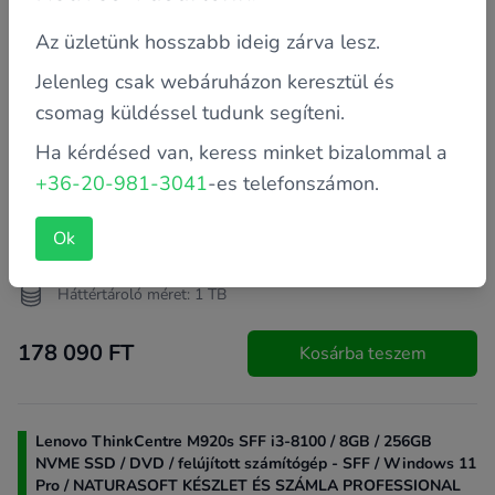
Az üzletünk hosszabb ideig zárva lesz.
Jelenleg csak webáruházon keresztül és
csomag küldéssel tudunk segíteni.
Ha kérdésed van, keress minket bizalommal a
+36-20-981-3041
-es telefonszámon.
Garancia: 2 év saját
Processzor: Intel Core i7-8700T 2.4 GHz (6 magos)
Ok
Memória: 16 GB
Háttértároló méret: 1 TB
178 090 FT
Kosárba teszem
Lenovo ThinkCentre M920s SFF i3-8100 / 8GB / 256GB
NVME SSD / DVD / felújított számítógép - SFF / Windows 11
Pro / NATURASOFT KÉSZLET ÉS SZÁMLA PROFESSIONAL