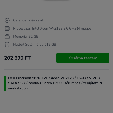
Garancia: 2 év saját
Processzor: Intel Xeon W-2123 3.6 GHz (4 magos)
Memória: 32 GB
Háttértároló méret: 512 GB
202 690 FT
Kosárba teszem
Dell Precision 5820 TWR Xeon W-2123 / 16GB / 512GB
SATA SSD / Nvidia Quadro P2000 sérült ház / felújított PC -
workstation