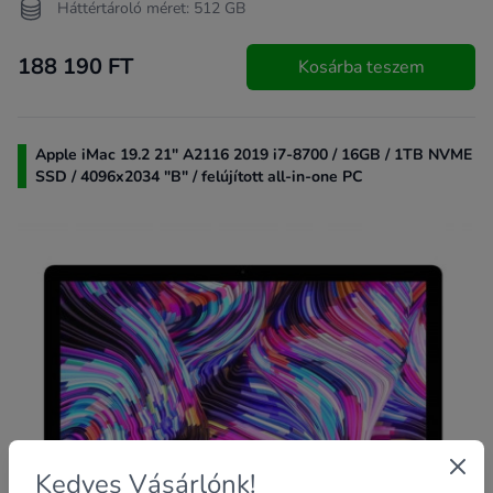
Háttértároló méret: 512 GB
188 190 FT
Kosárba teszem
Apple iMac 19.2 21" A2116 2019 i7-8700 / 16GB / 1TB NVME
SSD / 4096x2034 "B" / felújított all-in-one PC
Kedves Vásárlónk!