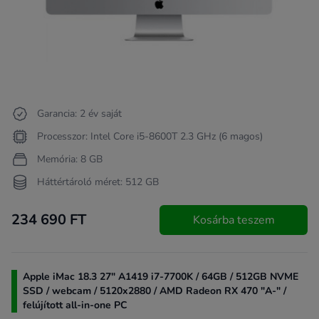
Garancia: 2 év saját
Processzor: Intel Core i5-8600T 2.3 GHz (6 magos)
Memória: 8 GB
Háttértároló méret: 512 GB
234 690 FT
Kosárba teszem
Apple iMac 18.3 27" A1419 i7-7700K / 64GB / 512GB NVME
SSD / webcam / 5120x2880 / AMD Radeon RX 470 "A-" /
felújított all-in-one PC