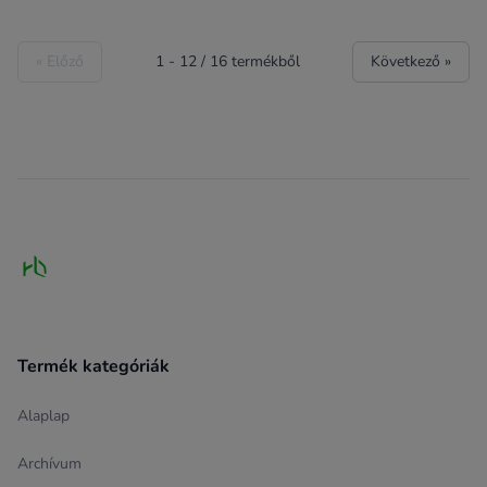
« Előző
1
-
12
/
16
termékből
Következő »
Footer
Termék kategóriák
Alaplap
Archívum