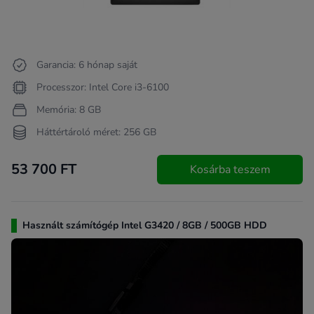
Garancia: 6 hónap saját
Processzor: Intel Core i3-6100
Memória: 8 GB
Háttértároló méret: 256 GB
53 700 FT
Kosárba teszem
Használt számítógép Intel G3420 / 8GB / 500GB HDD