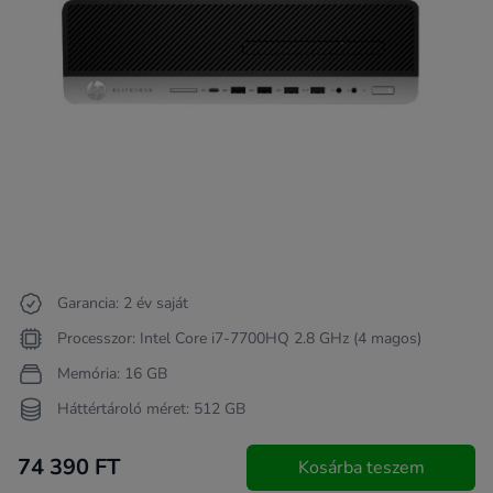
Garancia: 2 év saját
Processzor: Intel Core i7-7700HQ 2.8 GHz (4 magos)
Memória: 16 GB
Háttértároló méret: 512 GB
74 390 FT
Kosárba teszem