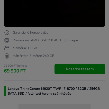
Garancia: 6 hónap saját
Processzor: AMD FX-8350 4GHz ( 8 magos )
Memória: 16 GB
Háttértároló méret: 240 GB
79 900 FT
helyett
Kosárba teszem
69 900 FT
Lenovo ThinkCentre M920T TWR i7-8700 / 32GB / 256GB
SATA SSD / felújított torony számítógép