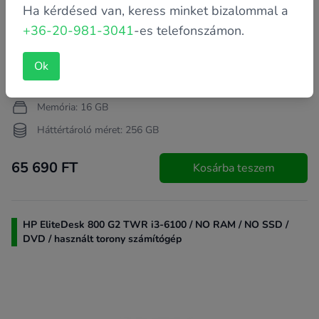
Ha kérdésed van, keress minket bizalommal a
+36-20-981-3041
-es telefonszámon.
Garancia: 2 év saját
Ok
Processzor: Intel Core i7-6700K 4 GHz (4 magos)
Memória: 16 GB
Háttértároló méret: 256 GB
65 690 FT
Kosárba teszem
HP EliteDesk 800 G2 TWR i3-6100 / NO RAM / NO SSD /
DVD / használt torony számítógép