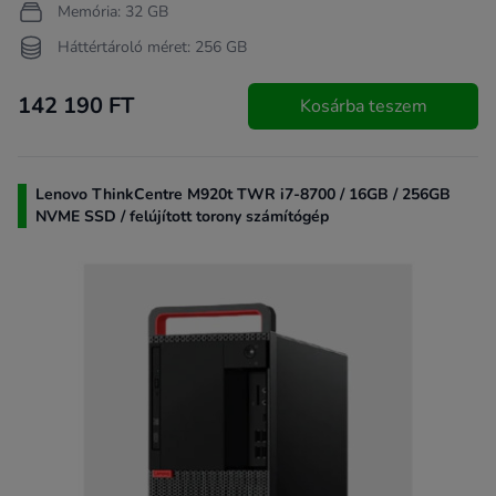
Memória: 32 GB
Háttértároló méret: 256 GB
142 190 FT
Kosárba teszem
Lenovo ThinkCentre M920t TWR i7-8700 / 16GB / 256GB
NVME SSD / felújított torony számítógép