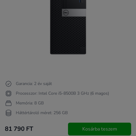
Garancia: 2 év saját
Processzor: Intel Core i5-8500B 3 GHz (6 magos)
Memória: 8 GB
Háttértároló méret: 256 GB
81 790 FT
Kosárba teszem