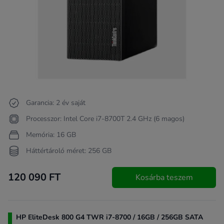
Garancia: 2 év saját
Processzor: Intel Core i7-8700T 2.4 GHz (6 magos)
Memória: 16 GB
Háttértároló méret: 256 GB
120 090 FT
Kosárba teszem
HP EliteDesk 800 G4 TWR i7-8700 / 16GB / 256GB SATA