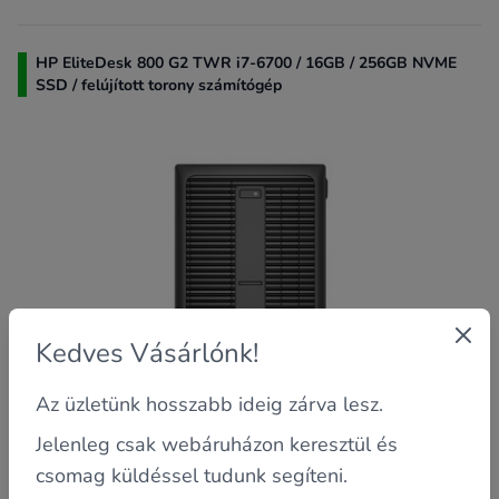
HP EliteDesk 800 G2 TWR i7-6700 / 16GB / 256GB NVME
SSD / felújított torony számítógép
Kedves Vásárlónk!
Az üzletünk hosszabb ideig zárva lesz.
Jelenleg csak webáruházon keresztül és
csomag küldéssel tudunk segíteni.