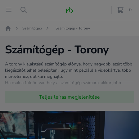
Fő oldal
Open menu
Search
0
féle term
Számítógép
Számítógép - Torony
Kezdőlap
Számítógép - Torony
A torony kialakítású számítógép előnye, hogy nagyobb, ezért több
kiegészítőt lehet beleépíteni, úgy mint például a videokártya, több
merevlemez, optikai meghajtó.
Ha csak a földön van hely a számítógép számára, akkor jobb
választás a torony kivitelű gép, mert nem kell hozzá annyira
lehajolni, jobb a hűtése, így nem melegszik túl. Fontos azonban,
Teljes leírás
megjelenítése
hogy ne feledkezz meg a megfelelő karbantartásról sem, hogy
minél tovább szolgálhasson Téged! Elegendő, ha időnként
behozod egy portalanításra, kifújásra.