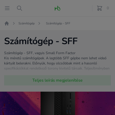
Fő oldal
Open menu
Search
0
féle term
Számítógép
Számítógép - SFF
Kezdőlap
Számítógép - SFF
Számítógép - SFF, vagyis Small Form Factor
Kis méretű számítógépek. A legtöbb SFF gépbe nem lehet videó
kártyát belerakni. Előnyük, hogy olcsóbbak mint a hasonló
specifikációkkal rendelkező torony kivitelű társaik. Teljesítményben
nincsen különbség a más kialakítású számítógépekhez képest,
hiszen bizonyos esetekben ugyanaz a processzor van ezekben a
Teljes leírás
megjelenítése
gépekben is.
Ha irodai munkára keresel gépet és a munkaterület is kicsi, ezt
ajánljuk.