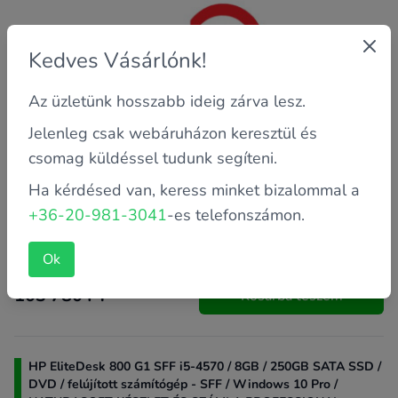
Kedves Vásárlónk!
Az üzletünk hosszabb ideig zárva lesz.
Jelenleg csak webáruházon keresztül és
csomag küldéssel tudunk segíteni.
Ha kérdésed van, keress minket bizalommal a
+36-20-981-3041
-es telefonszámon.
Garancia: 12 hónap saját
Ok
103 780 FT
Kosárba teszem
HP EliteDesk 800 G1 SFF i5-4570 / 8GB / 250GB SATA SSD /
DVD / felújított számítógép - SFF / Windows 10 Pro /