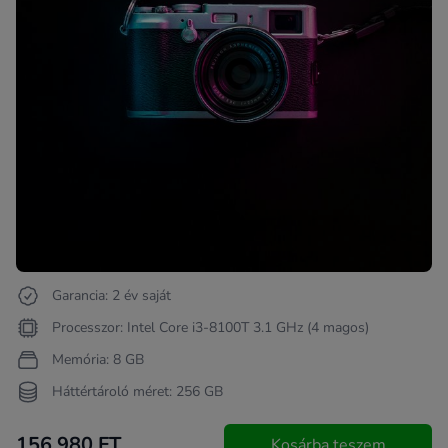
Garancia: 2 év saját
Processzor: Intel Core i3-8100T 3.1 GHz (4 magos)
Memória: 8 GB
Háttértároló méret: 256 GB
156 980 FT
Kosárba teszem