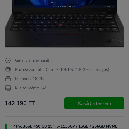
Garancia: 2 év saját
Processzor: Intel Core i7-10610U 1.8 GHz (4 magos)
Memória: 16 GB
Kijelző méret: 14"
142 190 FT
Kosárba teszem
HP ProBook 450 G8 15" i5-1135G7 / 16GB / 256GB NVME