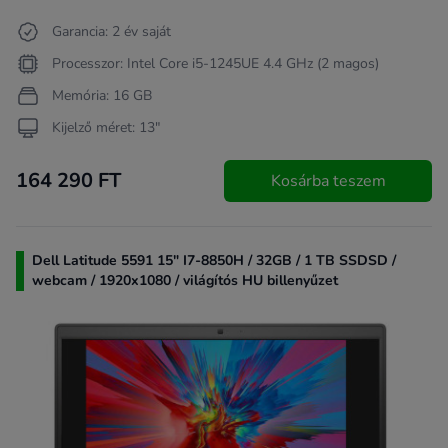
Garancia: 2 év saját
Processzor: Intel Core i5-1245UE 4.4 GHz (2 magos)
Memória: 16 GB
Kijelző méret: 13"
164 290 FT
Kosárba teszem
Dell Latitude 5591 15" I7-8850H / 32GB / 1 TB SSDSD /
webcam / 1920x1080 / világítós HU billenyűzet