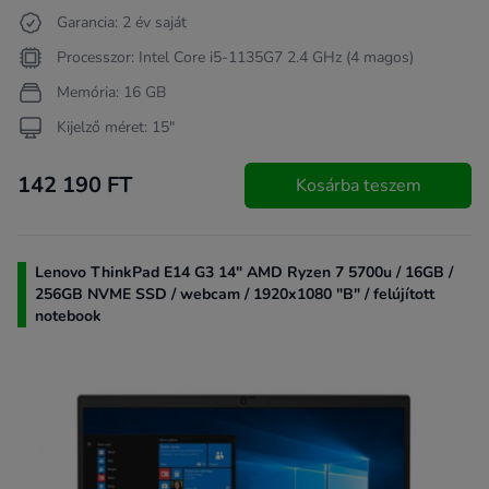
Garancia: 2 év saját
Processzor: Intel Core i5-1135G7 2.4 GHz (4 magos)
Memória: 16 GB
Kijelző méret: 15"
142 190 FT
Kosárba teszem
Lenovo ThinkPad E14 G3 14" AMD Ryzen 7 5700u / 16GB /
256GB NVME SSD / webcam / 1920x1080 "B" / felújított
notebook