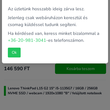
Az üzletünk hosszabb ideig zárva lesz.
Jelenleg csak webáruházon keresztül és
csomag küldéssel tudunk segíteni.
Garancia: 2 év saját
Ha kérdésed van, keress minket bizalommal a
+36-20-981-3041
-es telefonszámon.
Processzor: Intel Core i5-1145G7E 2.6 GHz (4 magos)
Memória: 8 GB
Ok
Kijelző méret: 13"
146 590 FT
Kosárba teszem
Lenovo ThinkPad L15 G2 15" i5-1135G7 / 16GB / 256GB
NVME SSD / webcam / 1920x1080 "B" / felújított notebook