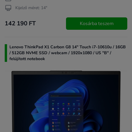
Kijelző méret: 14"
142 190 FT
Kosárba teszem
Lenovo ThinkPad X1 Carbon G8 14" Touch i7-10610u / 16GB
/ 512GB NVME SSD / webcam / 1920x1080 / US "B" /
felújított notebook