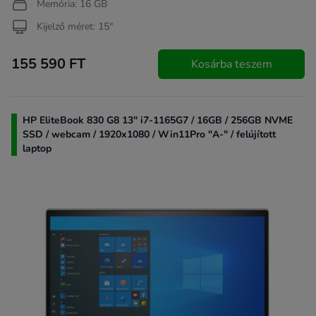
Memória: 16 GB
Kijelző méret: 15"
155 590 FT
Kosárba teszem
HP EliteBook 830 G8 13" i7-1165G7 / 16GB / 256GB NVME
SSD / webcam / 1920x1080 / Win11Pro "A-" / felújított
laptop