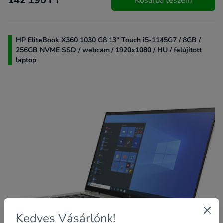
142 190 FT
Kosárba teszem
HP EliteBook X360 1030 G8 13" Touch i5-1145G7 / 8GB /
256GB NVME SSD / webcam / 1920x1080 / HU / felújított
laptop
Kedves Vásárlónk!