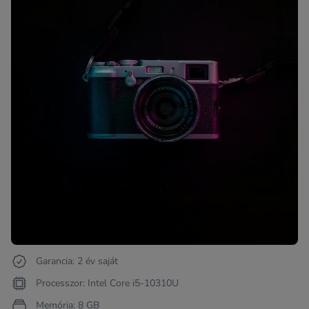
Garancia: 2 év saját
Processzor: Intel Core i5-10310U
Memória: 8 GB