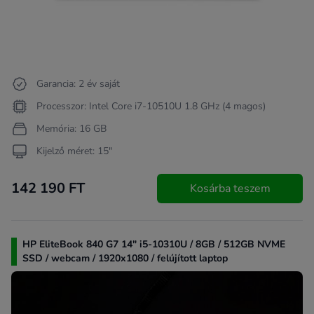
Garancia: 2 év saját
Processzor: Intel Core i7-10510U 1.8 GHz (4 magos)
Memória: 16 GB
Kijelző méret: 15"
142 190 FT
Kosárba teszem
HP EliteBook 840 G7 14" i5-10310U / 8GB / 512GB NVME
SSD / webcam / 1920x1080 / felújított laptop