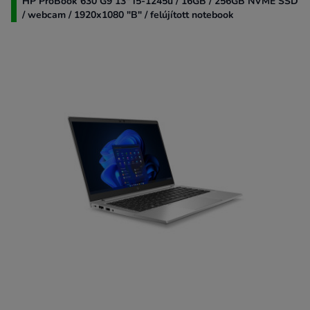
HP ProBook 630 G9 13" i5-1245u / 16GB / 256GB NVME SSD
/ webcam / 1920x1080 "B" / felújított notebook