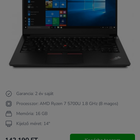
Garancia: 2 év saját
Processzor: AMD Ryzen 7 5700U 1.8 GHz (8 magos)
Memória: 16 GB
Kijelző méret: 14"