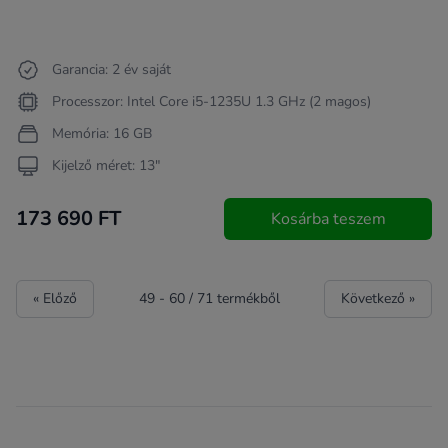
Garancia: 2 év saját
Processzor: Intel Core i5-1235U 1.3 GHz (2 magos)
Memória: 16 GB
Kijelző méret: 13"
173 690 FT
Kosárba teszem
« Előző
49
-
60
/
71
termékből
Következő »
Footer