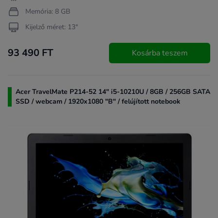
Memória: 8 GB
Kijelző méret: 13"
93 490 FT
Kosárba teszem
Acer TravelMate P214-52 14" i5-10210U / 8GB / 256GB SATA
SSD / webcam / 1920x1080 "B" / felújított notebook