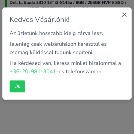
Dell Latitude 3310 13" i3-8145u / 8GB / 256GB NVME SSD /
webcam / 1366x768 "B" / felújított notebook
Kedves Vásárlónk!
Az üzletünk hosszabb ideig zárva lesz.
Jelenleg csak webáruházon keresztül és
csomag küldéssel tudunk segíteni.
Ha kérdésed van, keress minket bizalommal a
+36-20-981-3041
-es telefonszámon.
Ok