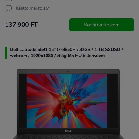
Kijelző méret: 15"
137 900 FT
Kosárba teszem
Dell Latitude 5591 15" I7-8850H / 32GB / 1 TB SSDSD /
webcam / 1920x1080 / világítós HU billenyűzet