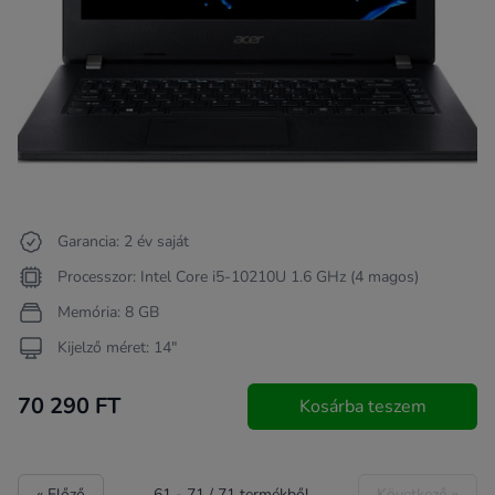
Garancia: 2 év saját
Processzor: Intel Core i5-10210U 1.6 GHz (4 magos)
Memória: 8 GB
Kijelző méret: 14"
70 290 FT
Kosárba teszem
« Előző
61
-
71
/
71
termékből
Következő »