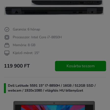
Garancia: 6 hónap
Processzor: Intel Core i7-8850H
Memória: 8 GB
Kijelző méret: 15"
119 900 FT
Kosárba teszem
Dell Latitude 5591 15" I7-8850H / 16GB / 512GB SSD /
webcam / 1920x1080 / világítós HU billenyűzet