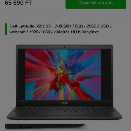
65 690 FT
Kosárba teszem
Dell Latitude 5591 15" I7-8850H / 8GB / 256GB SSD /
webcam / 1920x1080 / világítós HU billenyűzet