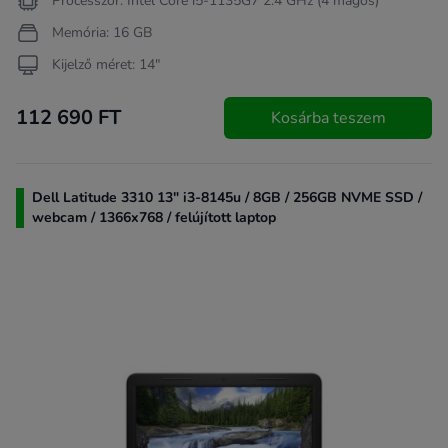
Processzor: Intel Core i5-1135G7 2.4 GHz (4 magos)
Memória: 16 GB
Kijelző méret: 14"
112 690 FT
Kosárba teszem
Dell Latitude 3310 13" i3-8145u / 8GB / 256GB NVME SSD /
webcam / 1366x768 / felújított laptop