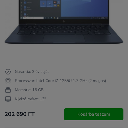
Garancia: 2 év saját
Processzor: Intel Core i7-1255U 1.7 GHz (2 magos)
Memória: 16 GB
Kijelző méret: 13"
202 690 FT
Kosárba teszem