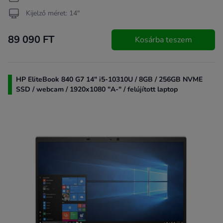
Kijelző méret: 14"
89 090 FT
Kosárba teszem
HP EliteBook 840 G7 14" i5-10310U / 8GB / 256GB NVME
SSD / webcam / 1920x1080 "A-" / felújított laptop