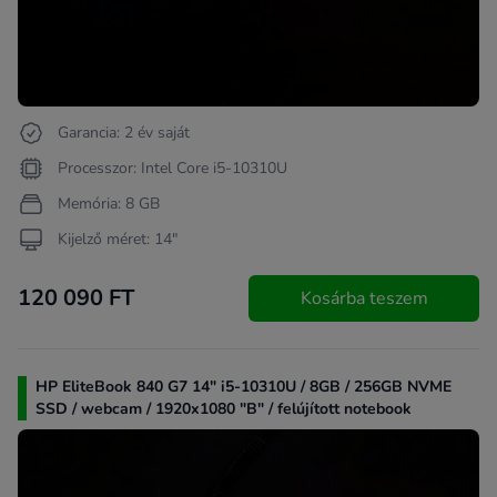
Garancia: 2 év saját
Processzor: Intel Core i5-10310U
Memória: 8 GB
Kijelző méret: 14"
120 090 FT
Kosárba teszem
HP EliteBook 840 G7 14" i5-10310U / 8GB / 256GB NVME
SSD / webcam / 1920x1080 "B" / felújított notebook