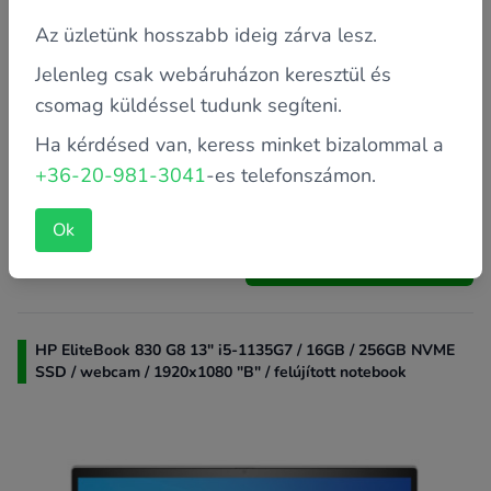
Az üzletünk hosszabb ideig zárva lesz.
Jelenleg csak webáruházon keresztül és
Garancia: 2 év saját
csomag küldéssel tudunk segíteni.
Processzor: Intel Core i7-1165G7 2.8 GHz (4 magos)
Ha kérdésed van, keress minket bizalommal a
Memória: 16 GB
+36-20-981-3041
-es telefonszámon.
Kijelző méret: 13"
Ok
164 290 FT
Kosárba teszem
HP EliteBook 830 G8 13" i5-1135G7 / 16GB / 256GB NVME
SSD / webcam / 1920x1080 "B" / felújított notebook