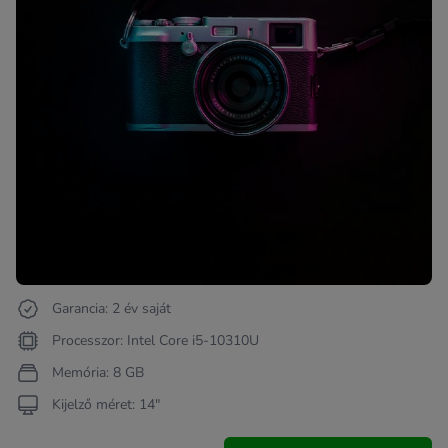
Garancia: 2 év saját
Processzor: Intel Core i5-10310U
Memória: 8 GB
Kijelző méret: 14"