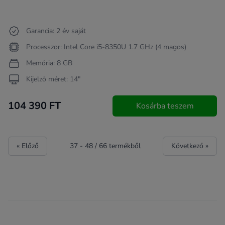
Garancia: 2 év saját
Processzor: Intel Core i5-8350U 1.7 GHz (4 magos)
Memória: 8 GB
Kijelző méret: 14"
104 390 FT
Kosárba teszem
« Előző
37
-
48
/
66
termékből
Következő »
Footer