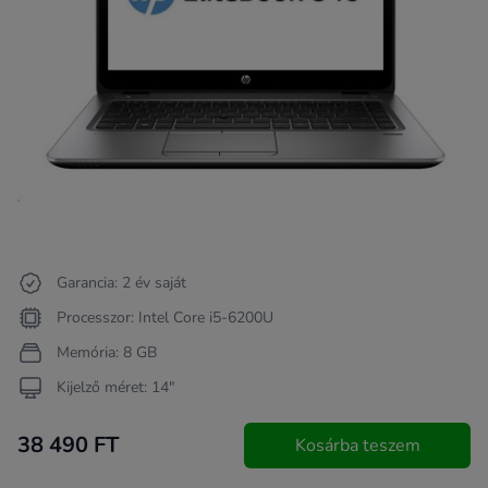
Garancia: 2 év saját
Processzor: Intel Core i5-6200U
Memória: 8 GB
Kijelző méret: 14"
38 490 FT
Kosárba teszem