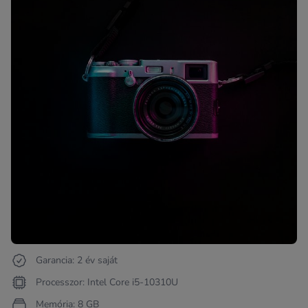
Garancia: 2 év saját
Processzor: Intel Core i5-10310U
Memória: 8 GB