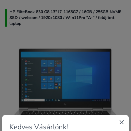
HP EliteBook 830 G8 13" i7-1165G7 / 16GB / 256GB NVME
SSD / webcam / 1920x1080 / Win11Pro "A-" / felújított
laptop
Kedves Vásárlónk!