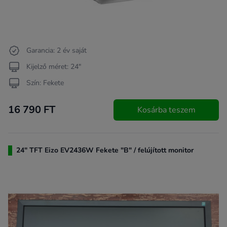
Garancia: 2 év saját
Kijelző méret: 24"
Szín: Fekete
16 790 FT
Kosárba teszem
24" TFT Eizo EV2436W Fekete "B" / felújított monitor