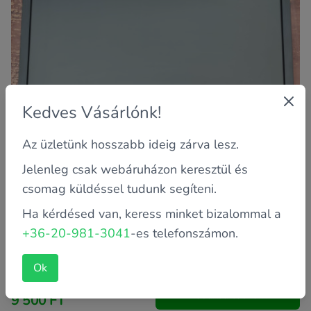
Kedves Vásárlónk!
Az üzletünk hosszabb ideig zárva lesz.
Jelenleg csak webáruházon keresztül és
csomag küldéssel tudunk segíteni.
Ha kérdésed van, keress minket bizalommal a
Garancia: 2 év saját
+36-20-981-3041
-es telefonszámon.
Kijelző méret: 24"
Szín: Fekete
Ok
15 900 FT
helyett
Kosárba teszem
9 500 FT