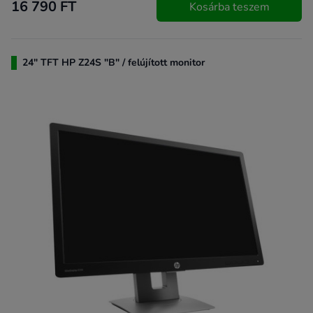
16 790 FT
Kosárba teszem
24" TFT HP Z24S "B" / felújított monitor