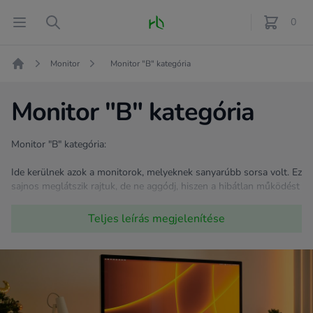
Fő oldal
Open menu
Search
0
féle term
Monitor
Monitor "B" kategória
Kezdőlap
Monitor "B" kategória
Monitor "B" kategória:
Ide kerülnek azok a monitorok, melyeknek sanyarúbb sorsa volt. Ez
sajnos meglátszik rajtuk, de ne aggódj, hiszen a hibátlan működést
nem befolyásolja, és ezeket a monitorokat jóval kedvezőbb áron
kínáljuk! Ha nem számít a külső, akkor válogass bátran! ;)
Teljes leírás
megjelenítése
Milyen hibákkal szembesülhetsz? Elszíneződött káva, esetleg folt
vagy pixelhiba.
Mint minden termékünket, így ezeket is tesztelve kínáljuk!