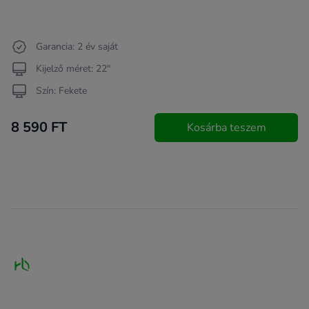
Garancia: 2 év saját
Kijelző méret: 22"
Szín: Fekete
8 590 FT
Kosárba teszem
Footer