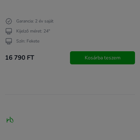
Garancia: 2 év saját
Kijelző méret: 24"
Szín: Fekete
16 790 FT
Kosárba teszem
Footer