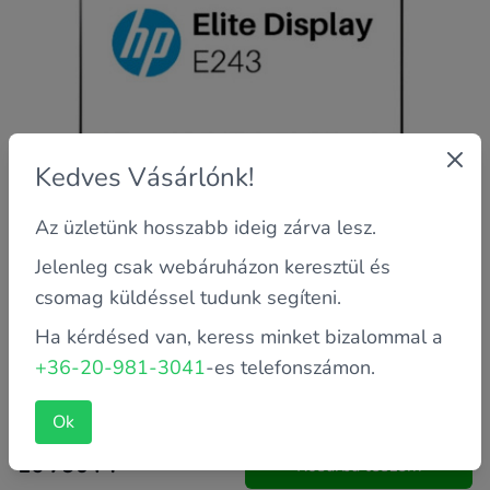
Kedves Vásárlónk!
Az üzletünk hosszabb ideig zárva lesz.
Jelenleg csak webáruházon keresztül és
csomag küldéssel tudunk segíteni.
Ha kérdésed van, keress minket bizalommal a
Garancia: 2 év saját
+36-20-981-3041
-es telefonszámon.
Kijelző méret: 24"
Szín: Fekete/Ezüst
Ok
16 790 FT
Kosárba teszem