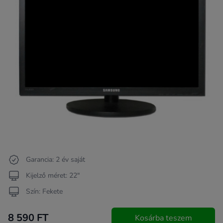
Garancia: 2 év saját
Kijelző méret: 22"
Szín: Fekete
8 590 FT
Kosárba teszem