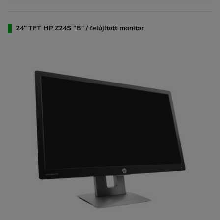
24" TFT HP Z24S "B" / felújított monitor