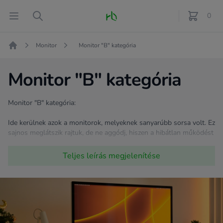
Fő oldal
Open menu
Search
0
féle term
Monitor
Monitor "B" kategória
Kezdőlap
Monitor "B" kategória
Monitor "B" kategória:
Ide kerülnek azok a monitorok, melyeknek sanyarúbb sorsa volt. Ez
sajnos meglátszik rajtuk, de ne aggódj, hiszen a hibátlan működést
nem befolyásolja, és ezeket a monitorokat jóval kedvezőbb áron
kínáljuk! Ha nem számít a külső, akkor válogass bátran! ;)
Teljes leírás
megjelenítése
Milyen hibákkal szembesülhetsz? Elszíneződött káva, esetleg folt
vagy pixelhiba.
Mint minden termékünket, így ezeket is tesztelve kínáljuk!