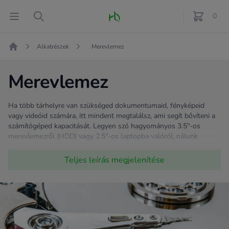
Fő oldal
Open menu
Search
0
féle term
Alkatrészek
Merevlemez
Kezdőlap
Merevlemez
Ha több tárhelyre van szükséged dokumentumaid, fényképeid
vagy videóid számára, itt mindent megtalálsz, ami segít bővíteni a
számítógéped kapacitását. Legyen szó hagyományos 3.5"-os
merevlemezről (HDD) vagy 2.5"-os laptopba valóról, nálunk
garantáltan találsz az igényeidnek megfelelő megoldást.
Teljes leírás
megjelenítése
Böngéssz termékeink között, és bővítsd számítógéped tárhelyét
könnyedén és gyorsan. Ha elakadsz, tárcsázd barátságos
ügyfélszolgálatunkat, akik mindig készséggel válaszolnak
tárhellyel kapcsolatos kérdéseidre is. Válaszd a minőséget és a
megbízhatóságot, hogy az adataid mindig biztonságban legyenek!