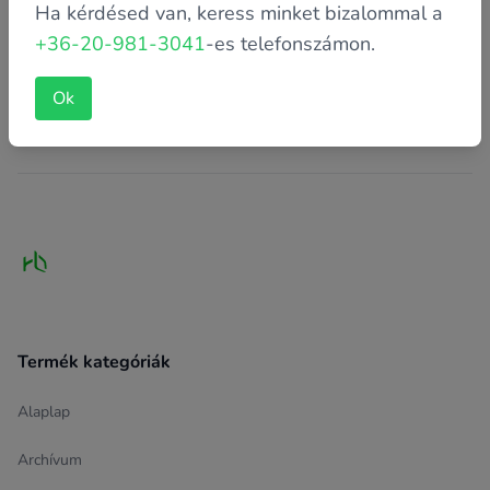
Ha kérdésed van, keress minket bizalommal a
4 900 FT
+36-20-981-3041
-es telefonszámon.
Kosárba teszem
Ok
Footer
Termék kategóriák
Alaplap
Archívum