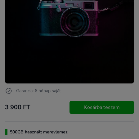
Garancia: 6 hónap saját
3 900 FT
Kosárba teszem
500GB használt merevlemez