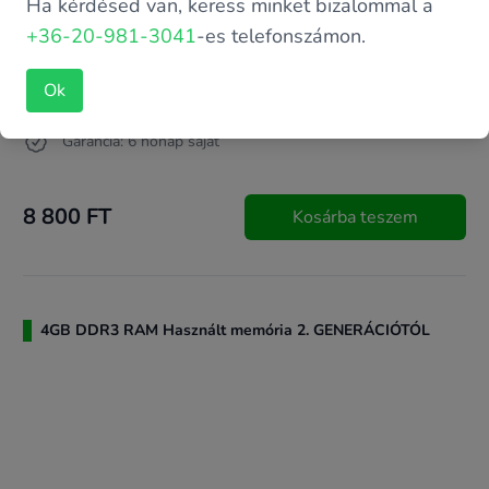
Ha kérdésed van, keress minket bizalommal a
+36-20-981-3041
-es telefonszámon.
Ok
Garancia: 6 hónap saját
8 800 FT
Kosárba teszem
4GB DDR3 RAM Használt memória 2. GENERÁCIÓTÓL