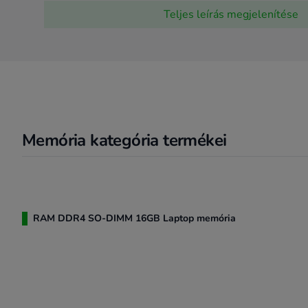
Ha nem vagy biztos benne, melyik memóriatípus illik
Teljes leírás
megjelenítése
aggódj! Barátságos szerviztechnikusaink örömmel seg
számodra tökéletes megoldást. Nézd meg kínálatunkat,
gépedbe!
Memória kategória termékei
RAM DDR4 SO-DIMM 16GB Laptop memória