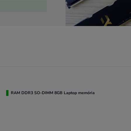
 a készülékedhez, ne
ítenek megtalálni a
 és lehelj új életet a
RAM DDR3 SO-DIMM 8GB Laptop memória