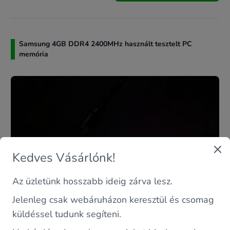
Samsung 4GB DDR4 2400MHz használt tesztelt PC
memória
Kedves Vásárlónk!
Az üzletünk hosszabb ideig zárva lesz.
Jelenleg csak webáruházon keresztül és csomag
küldéssel tudunk segíteni.