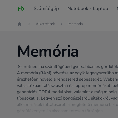
Fő oldal
Számítógép
Notebook - Laptop
Alkatrészek
Memória
Kezdőlap
Memória
Szeretnéd, ha számítógéped gyorsabban és gördül
A memória (RAM) bővítése az egyik legegyszerűbb m
érezhetően növeld a rendszered sebességét. Websh
választékban találsz asztali és laptop memóriákat, be
generációs DDR4 modulokat, valamint a még mindi
típusokat is. Legyen szó böngészésről, játékokról v
alkalmazások futtatásáról, a megfelelő memória bizto
gördülékenyen és akadásmentesen történjen.