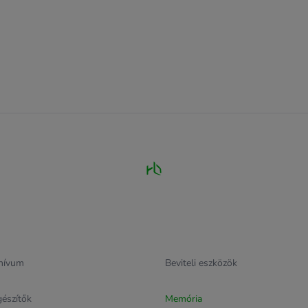
hívum
Beviteli eszközök
gészítők
Memória