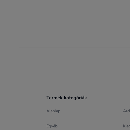
Footer
Termék kategóriák
Alaplap
Arc
Egyéb
Kie