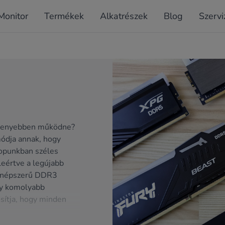
Monitor
Termékek
Alkatrészek
Blog
Szervi
ékenyebben működne?
ódja annak, hogy
opunkban széles
leértve a legújabb
g népszerű DDR3
agy komolyabb
sítja, hogy minden