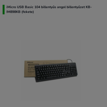
iMicro USB Basic 104 billentyűs angol billentyűzet KB-
IM898KB (fekete)