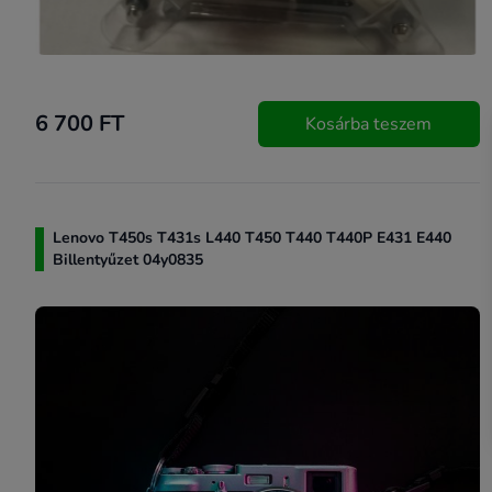
6 700 FT
Kosárba teszem
Lenovo T450s T431s L440 T450 T440 T440P E431 E440
Billentyűzet 04y0835