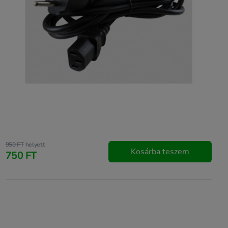
950 FT
helyett
Kosárba teszem
750 FT