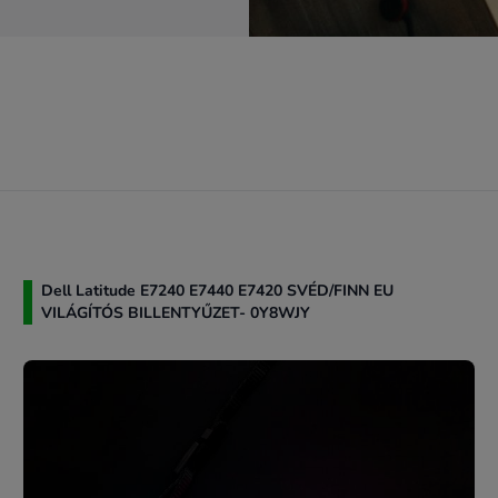
Dell Latitude E7240 E7440 E7420 SVÉD/FINN EU
VILÁGÍTÓS BILLENTYŰZET- 0Y8WJY