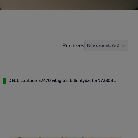
Termékek rendezése
Rendezés
Név szerint: A-Z
DELL Latitude E7470 világítós billentyűzet SN7230BL