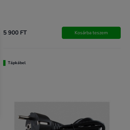
5 900 FT
Kosárba teszem
Tápkábel