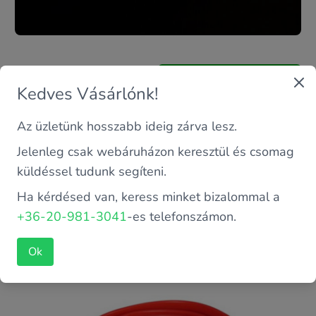
6 500 FT
helyett
Kosárba teszem
3 500 FT
Kedves Vásárlónk!
Az üzletünk hosszabb ideig zárva lesz.
Jelenleg csak webáruházon keresztül és csomag
SATA kábel
küldéssel tudunk segíteni.
Ha kérdésed van, keress minket bizalommal a
+36-20-981-3041
-es telefonszámon.
Ok