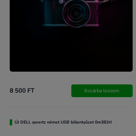
8 500 FT
Kosárba teszem
ÚJ DELL qwertz német USB billentyűzet 0m381H