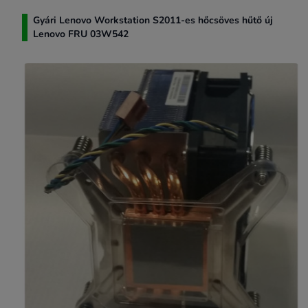
Gyári Lenovo Workstation S2011-es hőcsöves hűtő új
Lenovo FRU 03W542