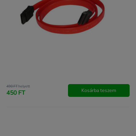
490 FT
helyett
Kosárba teszem
450 FT