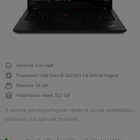
Garancia: 2 év saját
Processzor: Intel Core i5-10210U 1.6 GHz (4 magos)
Memória: 16 GB
Háttértároló méret: 512 GB
A termék jelenleg elfogyott raktárról, kérjük érdeklődjön
telefonon, mit ajánlunk helyette.