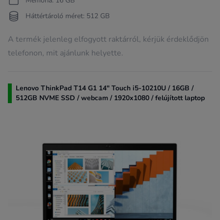
Memória: 16 GB
Háttértároló méret: 512 GB
A termék jelenleg elfogyott raktárról, kérjük érdeklődjön
telefonon, mit ajánlunk helyette.
Lenovo ThinkPad T14 G1 14" Touch i5-10210U / 16GB /
512GB NVME SSD / webcam / 1920x1080 / felújított laptop