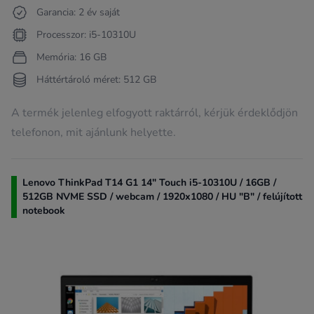
Garancia: 2 év saját
Processzor: i5-10310U
Memória: 16 GB
Háttértároló méret: 512 GB
A termék jelenleg elfogyott raktárról, kérjük érdeklődjön
telefonon, mit ajánlunk helyette.
Lenovo ThinkPad T14 G1 14" Touch i5-10310U / 16GB /
512GB NVME SSD / webcam / 1920x1080 / HU "B" / felújított
notebook