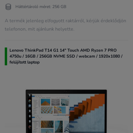
Háttértároló méret: 256 GB
A termék jelenleg elfogyott raktárról, kérjük érdeklődjön
telefonon, mit ajánlunk helyette.
Lenovo ThinkPad T14 G1 14" Touch AMD Ryzen 7 PRO
4750u / 16GB / 256GB NVME SSD / webcam / 1920x1080 /
felújított laptop