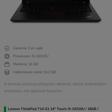
Garancia: 2 év saját
Processzor: i5-10310U
Memória: 16 GB
Háttértároló méret: 512 GB
A termék jelenleg elfogyott raktárról, kérjük érdeklődjön
telefonon, mit ajánlunk helyette.
Lenovo ThinkPad T14 G1 14" Touch i5-10310U / 16GB /