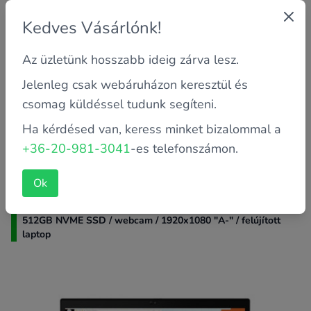
Kedves Vásárlónk!
Garancia: 2 év saját
Az üzletünk hosszabb ideig zárva lesz.
Processzor: i5-10310U
Memória: 16 GB
Jelenleg csak webáruházon keresztül és
csomag küldéssel tudunk segíteni.
Háttértároló méret: 256 GB
Ha kérdésed van, keress minket bizalommal a
A termék jelenleg elfogyott raktárról, kérjük érdeklődjön
+36-20-981-3041
-es telefonszámon.
telefonon, mit ajánlunk helyette.
Ok
Lenovo ThinkPad T14 G1 14" Touch i5-10310U / 16GB /
512GB NVME SSD / webcam / 1920x1080 "A-" / felújított
laptop