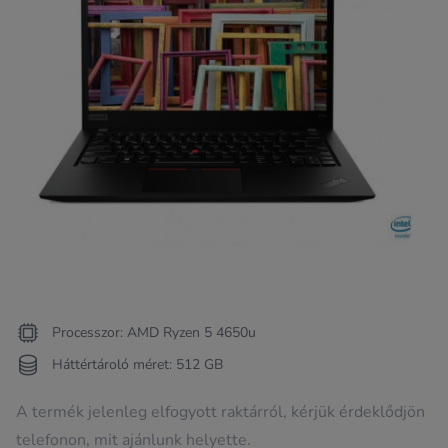
Processzor: AMD Ryzen 5 4650u
Háttértároló méret: 512 GB
A termék jelenleg elfogyott raktárról, kérjük érdeklődjön
telefonon, mit ajánlunk helyette.