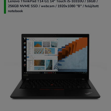
Lenovo ThinkPad T14 G1 14" Touch i5-10310U / 16GB /
256GB NVME SSD / webcam / 1920x1080 "B" / felújított
notebook