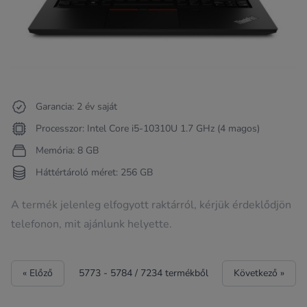
Garancia: 2 év saját
Processzor: Intel Core i5-10310U 1.7 GHz (4 magos)
Memória: 8 GB
Háttértároló méret: 256 GB
A termék jelenleg elfogyott raktárról, kérjük érdeklődjön
telefonon, mit ajánlunk helyette.
« Előző
5773
-
5784
/
7234
termékből
Következő »