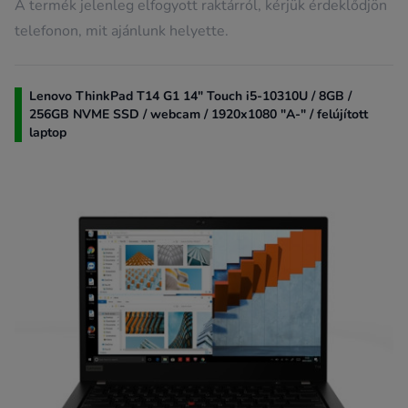
A termék jelenleg elfogyott raktárról, kérjük érdeklődjön
telefonon, mit ajánlunk helyette.
Lenovo ThinkPad T14 G1 14" Touch i5-10310U / 8GB /
256GB NVME SSD / webcam / 1920x1080 "A-" / felújított
laptop