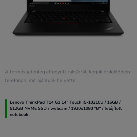
A termék jelenleg elfogyott raktárról, kérjük érdeklődjön
telefonon, mit ajánlunk helyette.
Lenovo ThinkPad T14 G1 14" Touch i5-10210U / 16GB /
512GB NVME SSD / webcam / 1920x1080 "B" / felújított
notebook