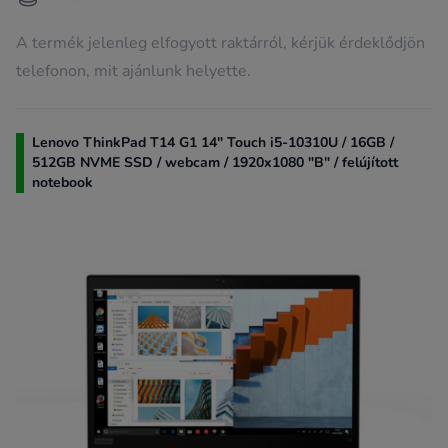
A termék jelenleg elfogyott raktárról, kérjük érdeklődjön
telefonon, mit ajánlunk helyette.
Lenovo ThinkPad T14 G1 14" Touch i5-10310U / 16GB /
512GB NVME SSD / webcam / 1920x1080 "B" / felújított
notebook