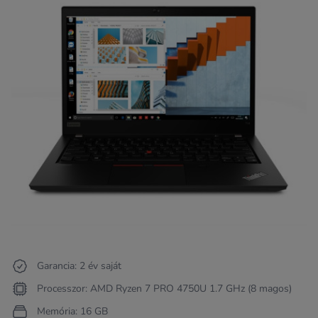
Garancia: 2 év saját
Processzor: AMD Ryzen 7 PRO 4750U 1.7 GHz (8 magos)
Memória: 16 GB